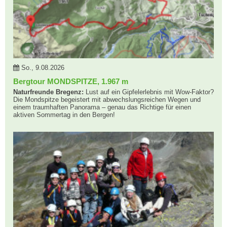
So., 9.08.2026
Bergtour MONDSPITZE, 1.967 m
Naturfreunde Bregenz:
Lust auf ein Gipfelerlebnis mit Wow-Faktor?
Die Mondspitze begeistert mit abwechslungsreichen Wegen und
einem traumhaften Panorama – genau das Richtige für einen
aktiven Sommertag in den Bergen!