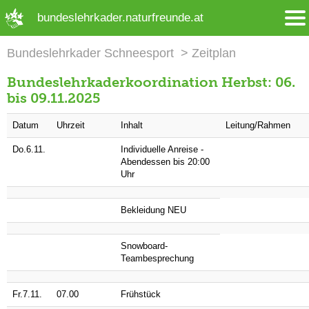
➜ Hauptregion der Seite anspringen
bundeslehrkader.naturfreunde.at
Bundeslehrkader Schneesport
Zeitplan
Bundeslehrkaderkoordination Herbst: 06.
bis 09.11.2025
Datum
Uhrzeit
Inhalt
Leitung/Rahmen
Do.6.11.
Individuelle Anreise -
Abendessen bis 20:00
Uhr
Bekleidung NEU
Snowboard-
Teambesprechung
Fr.7.11.
07.00
Frühstück