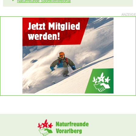
Naturfreunde Sportkletterportal
ANZEIGE