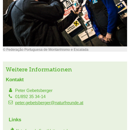
© Federação Portuguesa de Montanhismo e Escalada
Weitere Informationen
Kontakt
Peter Gebetsberger
01/892 35 34-14
peter.gebetsberger@naturfreunde.at
Links