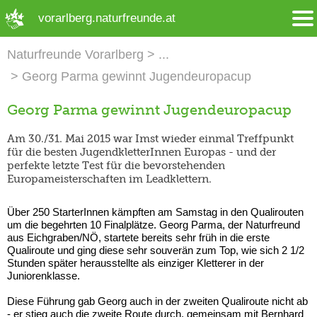
➜ Hauptregion der Seite anspringen
vorarlberg.naturfreunde.at
Naturfreunde Vorarlberg
Georg Parma gewinnt Jugendeuropacup
Georg Parma gewinnt Jugendeuropacup
Am 30./31. Mai 2015 war Imst wieder einmal Treffpunkt
für die besten JugendkletterInnen Europas - und der
perfekte letzte Test für die bevorstehenden
Europameisterschaften im Leadklettern.
Über 250 StarterInnen kämpften am Samstag in den Qualirouten
um die begehrten 10 Finalplätze. Georg Parma, der Naturfreund
aus Eichgraben/NÖ, startete bereits sehr früh in die erste
Qualiroute und ging diese sehr souverän zum Top, wie sich 2 1/2
Stunden später herausstellte als einziger Kletterer in der
Juniorenklasse.
Diese Führung gab Georg auch in der zweiten Qualiroute nicht ab
- er stieg auch die zweite Route durch, gemeinsam mit Bernhard