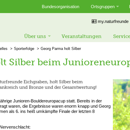
Bundesorganisation
Ortsgruppen
my.naturfreunde
Über uns
Veranstaltungen
Servic
elles
Sporterfolge
Georg Parma holt Silber
t Silber beim Junioreneuro
urfreunde Eichgraben, holt Silber beim
rankreich und Bronze und der Gesamtwertung!
jährige Junioren-Bouldereuropacup statt. Bereits in der
efragt waren, die Ergebnisse waren enorm knapp und Georg
men als 6. ins heiß umkämpfte Finale der letzten 8
 Nervenschlacht: