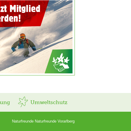
rung
Umweltschutz
Naturfreunde Naturfreunde Vorarlberg