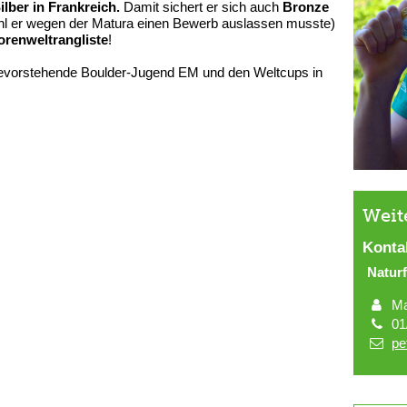
ilber in Frankreich.
Damit sichert er sich auch
Bronze
l er wegen der Matura einen Bewerb auslassen musste)
iorenweltrangliste
!
r bevorstehende Boulder-Jugend EM und den Weltcups in
Weit
Konta
Natur
Ma
01
pe