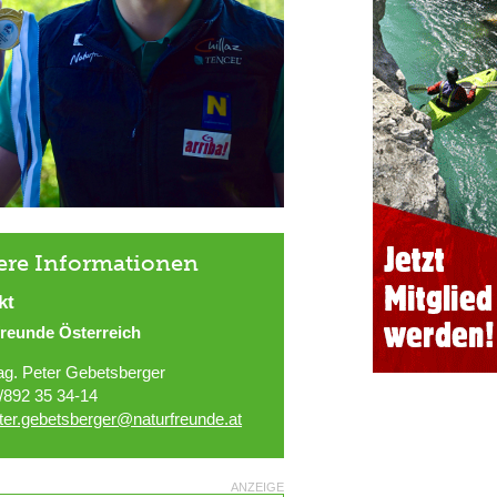
ere Informationen
kt
freunde Österreich
g. Peter Gebetsberger
/892 35 34-14
ter.gebetsberger@naturfreunde.at
ANZEIGE