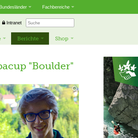
Bundesländer
Fachbereiche
Intranet
e
Berichte
Shop
pacup "Boulder"