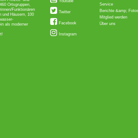
Youtube
Service
 460 Ortsgruppen,
rinnen/Funktionären
Berichte &amp; Foto
Twitter
en und Häusern, 100
Mitglied werden
dwasser-
Facebook
Über uns
in als moderner
t!
Instagram