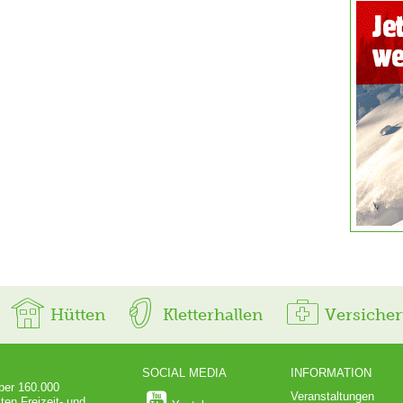
Hütten
Kletterhallen
Versiche
SOCIAL MEDIA
INFORMATION
über 160.000
Veranstaltungen
ten Freizeit- und