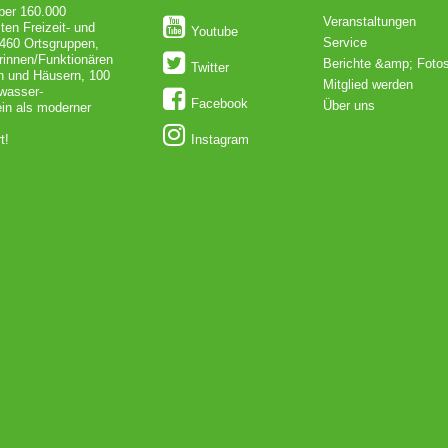
über 160.000
Veranstaltungen
ten Freizeit- und
Youtube
Service
 460 Ortsgruppen,
rinnen/Funktionären
Berichte &amp; Foto
Twitter
en und Häusern, 100
Mitglied werden
dwasser-
Facebook
Über uns
in als moderner
t!
Instagram