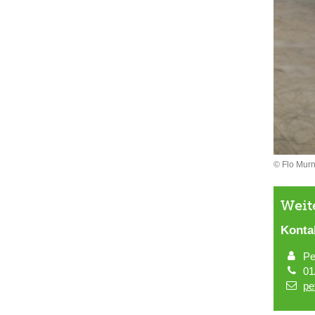
© Flo Murn
Weit
Konta
Pe
01
pe