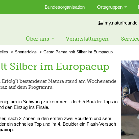
Bundesorganisation
Ortsgruppen
my.naturfreunde
Über uns
Veranstaltungen
Servic
elles
Sporterfolge
Georg Parma holt Silber im Europacup
t Silber im Europacup
m Erfolg") bestandener Matura stand am Wochenende
Graz auf dem Programm.
wenig, um in Schwung zu kommen - doch 5 Boulder-Tops in
nd den Einzug ins Finale.
ser, nach 2 Zonen in den ersten zwei Bouldern und sehr
er ein schnelles Top und im 4. Boulder ein Flash-Versuch
opacup
.