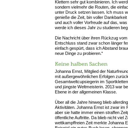
Klettern sehr gut kombinieren. Ich werd
sondern vielmehr die Routen, die einfa
unter Druck setzen lassen. Ich muss 
genieße die Zeit, bin voller Dankbarkeit
und auch voller Vorfreude auf das, was
werde ich dieses Jahr zu studieren beg
Die Nachricht über ihren Rückzug vom
Entschluss stand zwar schon länger fes
einfach gespürt, dass ich Abstand bra
neue Dinge zu probieren.“
Keine halben Sachen
Johanna Ernst, Mitglied der Naturfreun
mit außergewöhnlichen Erfolgen zurückb
Gesamtweltcupsiegerin im Sportkletter
und jüngste Weltmeisterin. 2013 war be
Ebene in der allgemeinen Klasse.
Über all die Jahre hinweg blieb allerdi
Aktivitäten. Johanna Ernst ist zwar i
aber sie hatte immer einen straffen Ze
öffentliche Auftritte. Da blieb nicht v
wettkampffreien Zeit merkte Johanna Er
Beispiel ein gutes Buch lesen, shoppen