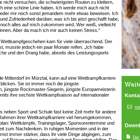
e nicht versuchen, die schwierigsten Routen zu klettern,
ch eine schöne Linie haben. Ich werde mich auch nicht
weder mir noch sonst jemandem mehr etwas beweisen. Ich
 und Zufriedenheit darüber, was ich bis jetzt geschafft habe,
 noch alles auf mich zukommen wird. Wer weiß, vielleicht
innen. Aber da mach ich mir auch keinen Stress.“
 Wettkampfgeschehen kam für viele überraschend. Der
t, musste jedoch ein paar Monate reifen. „Ich habe
uche und den Drang habe, abseits des Leistungssports
de Mitterdorf im Mürztal, kann auf eine Wettkampfkarriere
Weit
licken. Sie ist immer noch die jüngste
n, jüngste Rockmaster-Siegerin, jüngste Europameisterin
reits ihre sechste Wettkampfsaison auf internationaler
Konta
ro
ngs neben Sport und Schule fast keine Zeit mehr für andere
m Rahmen ihrer Wettkampfkarriere viel herumgekommen,
itplan: Wettkämpfe, Trainingslager, Sponsorentermine und
Downl
iel Zeit zum Nachdenken. In ruhigen Momenten und in der
nst immer stärker, dass ihr viele Dinge abgingen, zum
Der
, auf Reisen gehen oder einfach mit Freunden chillen. Das