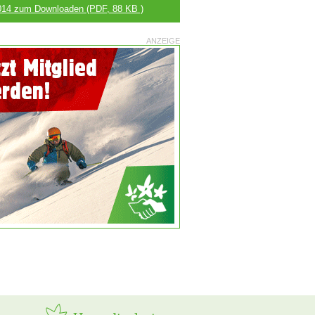
014 zum Downloaden
(PDF, 88 KB )
ANZEIGE