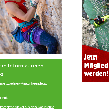
ere Informationen
kt
man.zoehrer@naturfreunde.at
oads
 komplette Artikel aus dem Naturfreund