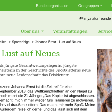
Bundesorganisation
Ortsgruppen
my.naturfreunde
Über uns
Veranstaltungen
Servic
elles
Sporterfolge
Johanna Ernst - Lust auf Neues
 Lust auf Neues
ls jüngste Gesamtweltcupsiegerin, jüngste
isterin in der Geschichte des Sportkletterns neue
hre neue Leidenschaft: das Felsklettern.
zene Johanna Ernst ist die Zeit reif für eine
 September 2013, das Wettkampfklettern an den Nagel zu
ennoch meint die 21-Jährige: „Das Kapitel ist abgeschlossen.
emacht, mich immer wieder fürs Trainieren zu motivieren.
ehr viel draußen klettern. Das macht mir mehr Spaß. Meine
. Außerdem reise ich gerne, und das lässt sich mit dem