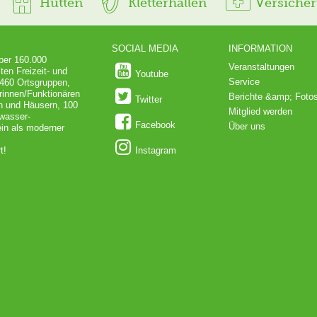
Hütten
Kletterhallen
Versiche
SOCIAL MEDIA
INFORMATION
über 160.000
Veranstaltungen
ten Freizeit- und
Youtube
Service
 460 Ortsgruppen,
rinnen/Funktionären
Berichte &amp; Foto
Twitter
en und Häusern, 100
Mitglied werden
dwasser-
Facebook
Über uns
in als moderner
t!
Instagram