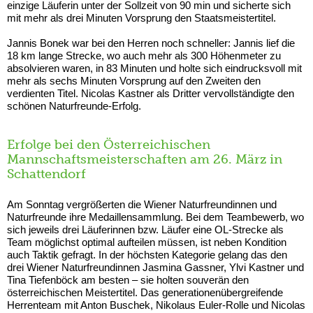
einzige Läuferin unter der Sollzeit von 90 min und sicherte sich
mit mehr als drei Minuten Vorsprung den Staatsmeistertitel.
Jannis Bonek war bei den Herren noch schneller: Jannis lief die
18 km lange Strecke, wo auch mehr als 300 Höhenmeter zu
absolvieren waren, in 83 Minuten und holte sich eindrucksvoll mit
mehr als sechs Minuten Vorsprung auf den Zweiten den
verdienten Titel. Nicolas Kastner als Dritter vervollständigte den
schönen Naturfreunde-Erfolg.
Erfolge bei den Österreichischen
Mannschaftsmeisterschaften am 26. März in
Schattendorf
Am Sonntag vergrößerten die Wiener Naturfreundinnen und
Naturfreunde ihre Medaillensammlung. Bei dem Teambewerb, wo
sich jeweils drei Läuferinnen bzw. Läufer eine OL-Strecke als
Team möglichst optimal aufteilen müssen, ist neben Kondition
auch Taktik gefragt. In der höchsten Kategorie gelang das den
drei Wiener Naturfreundinnen Jasmina Gassner, Ylvi Kastner und
Tina Tiefenböck am besten – sie holten souverän den
österreichischen Meistertitel. Das generationenübergreifende
Herrenteam mit Anton Buschek, Nikolaus Euler-Rolle und Nicolas