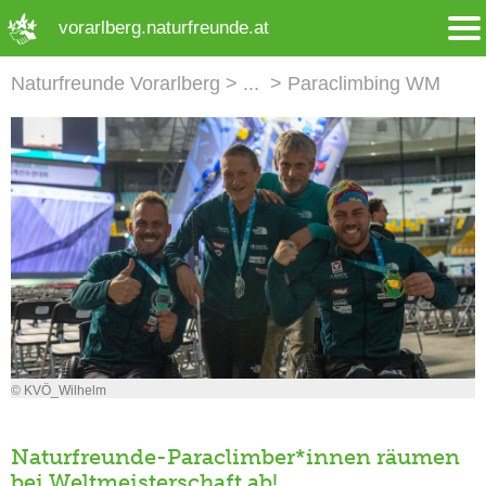
➜ Hauptregion der Seite anspringen
vorarlberg.naturfreunde.at
Naturfreunde Vorarlberg
Paraclimbing WM
© KVÖ_Wilhelm
Naturfreunde-Paraclimber*innen räumen
bei Weltmeisterschaft ab!