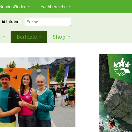
Bundesländer
Fachbereiche
Intranet
e
Berichte
Shop