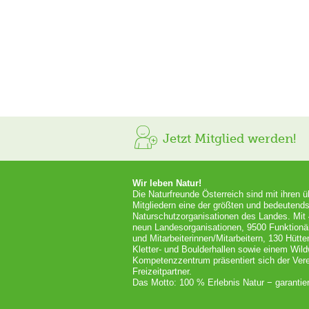
Jetzt Mitglied werden!
Wir leben Natur!
Die Naturfreunde Österreich sind mit ihren 
Mitgliedern eine der größten und bedeutends
Naturschutzorganisationen des Landes. Mit
neun Landesorganisationen, 9500 Funktionä
und Mitarbeiterinnen/Mitarbeitern, 130 Hütt
Kletter- und Boulderhallen sowie einem Wil
Kompetenzzentrum präsentiert sich der Vere
Freizeitpartner.
Das Motto: 100 % Erlebnis Natur − garantier