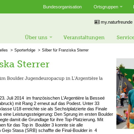
Bundesorganisation
Ortsgruppen
my.naturfreunde
Über uns
Veranstaltungen
Servic
elles
Sporterfolge
Silber für Franziska Sterrer
iska Sterrer
eim Boulder Jugendeuropacup in L’Argentière la
. Juli 2014 im französischen L’Argentière la Besseé
abruck) mit Rang 2 erneut auf das Podest. Unter 33
klasse U18 erreichte sie als Sechstplatzierte das Finale
ls eine Leistungssteigerung: Den Sprung im ersten Boulder
egte damit die Grundlage für ihre Top-Platzierung. Mit
en für das Top in Boulder 3 konnte sie alle
 Gejo Stasa (SRB) schaffte die Final-Boulder in 4