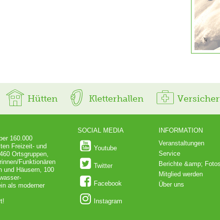
Hütten
Kletterhallen
Versiche
SOCIAL MEDIA
INFORMATION
über 160.000
Veranstaltungen
ten Freizeit- und
Youtube
Service
 460 Ortsgruppen,
rinnen/Funktionären
Berichte &amp; Foto
Twitter
en und Häusern, 100
Mitglied werden
dwasser-
Facebook
Über uns
in als moderner
t!
Instagram