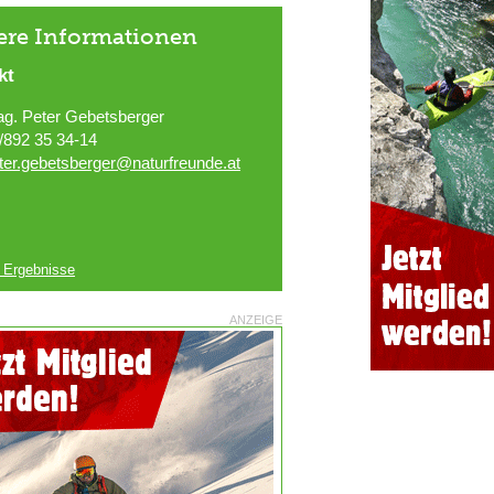
ere Informationen
kt
g. Peter Gebetsberger
/892 35 34-14
ter.gebetsberger@naturfreunde.at
e Ergebnisse
ANZEIGE