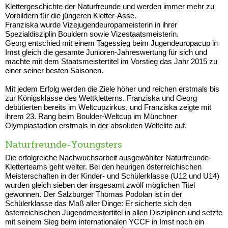
Klettergeschichte der Naturfreunde und werden immer mehr zu
Vorbildern für die jüngeren Kletter-Asse.
Franziska wurde Vizejugendeuropameisterin in ihrer
Spezialdisziplin Bouldern sowie Vizestaatsmeisterin.
Georg entschied mit einem Tagessieg beim Jugendeuropacup in
Imst gleich die gesamte Junioren-Jahreswertung für sich und
machte mit dem Staatsmeistertitel im Vorstieg das Jahr 2015 zu
einer seiner besten Saisonen.
Mit jedem Erfolg werden die Ziele höher und reichen erstmals bis
zur Königsklasse des Wettkletterns. Franziska und Georg
debütierten bereits im Weltcupzirkus, und Franziska zeigte mit
ihrem 23. Rang beim Boulder-Weltcup im Münchner
Olympiastadion erstmals in der absoluten Weltelite auf.
Naturfreunde-Youngsters
Die erfolgreiche Nachwuchsarbeit ausgewählter Naturfreunde-
Kletterteams geht weiter. Bei den heurigen österreichischen
Meisterschaften in der Kinder- und Schülerklasse (U12 und U14)
wurden gleich sieben der insgesamt zwölf möglichen Titel
gewonnen. Der Salzburger Thomas Podolan ist in der
Schülerklasse das Maß aller Dinge: Er sicherte sich den
österreichischen Jugendmeistertitel in allen Disziplinen und setzte
mit seinem Sieg beim internationalen YCCF in Imst noch ein