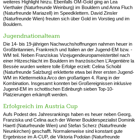
weiteres Highlight hinzu. Ebenfalls ÖM-Gold ging an Lea
Vierthaler (Naturfreunde Weinburg) im Bouldern und Anna Fluch
(Naturfreunde Mariazell) im Speedklettern. David Zinsler
(Naturfreunde Wien) freuten sich über Gold im Vorstieg und im
Bouldern.
Jugendnationalteam
Die 14- bis 19-jährigen Nachwuchshoffnungen nahmen heuer in
Großbritannien, Frankreich und Italien an der Jugend-EM bzw. -
WM teil. Neben Franziskas Vizejugendeuropameistertitel nach
einer Hitzeschlacht im Bouldern im französischen L’Argentière la
Bessée wurden weitere tolle Erfolge erzielt: Celina Schoibl
(Naturfreunde Salzburg) erkletterte etwa bei ihrer ersten Jugend-
WM im Klettermekka Arco den großartigen 4. Rang in der
Kombination. Insgesamt konnten bei Großereignissen inklusive
Jugend-EM im schottischen Edinburgh sieben Top-10-
Platzierungen erkämpft werden.
Erfolgreich im Austria Cup
Aufs Podest des Jahresrankings haben es heuer neben Georg,
Franziska und Celina auch der Wiener Boulderspezialist Dominik
Haertl (Naturfreunde Wien) und Stefan Scherz (Naturfreunde
Neunkirchen) geschafft. Normalerweise sind konstant gute
Ergebnisse im A-CUP, die Viktoria Podolan (Naturfreunde