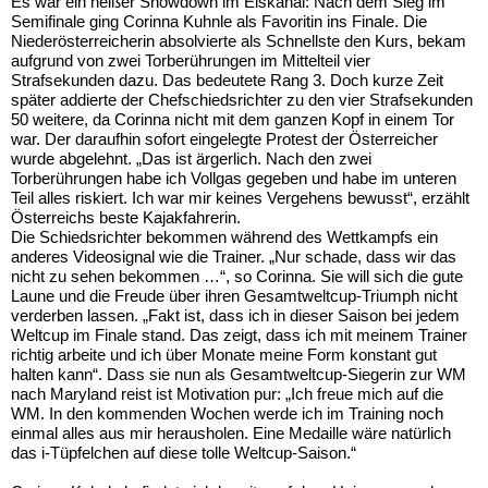
Es war ein heißer Showdown im Eiskanal: Nach dem Sieg im
Semifinale ging Corinna Kuhnle als Favoritin ins Finale. Die
Niederösterreicherin absolvierte als Schnellste den Kurs, bekam
aufgrund von zwei Torberührungen im Mittelteil vier
Strafsekunden dazu. Das bedeutete Rang 3. Doch kurze Zeit
später addierte der Chefschiedsrichter zu den vier Strafsekunden
50 weitere, da Corinna nicht mit dem ganzen Kopf in einem Tor
war. Der daraufhin sofort eingelegte Protest der Österreicher
wurde abgelehnt. „Das ist ärgerlich. Nach den zwei
Torberührungen habe ich Vollgas gegeben und habe im unteren
Teil alles riskiert. Ich war mir keines Vergehens bewusst“, erzählt
Österreichs beste Kajakfahrerin.
Die Schiedsrichter bekommen während des Wettkampfs ein
anderes Videosignal wie die Trainer. „Nur schade, dass wir das
nicht zu sehen bekommen …“, so Corinna. Sie will sich die gute
Laune und die Freude über ihren Gesamtweltcup-Triumph nicht
verderben lassen. „Fakt ist, dass ich in dieser Saison bei jedem
Weltcup im Finale stand. Das zeigt, dass ich mit meinem Trainer
richtig arbeite und ich über Monate meine Form konstant gut
halten kann“. Dass sie nun als Gesamtweltcup-Siegerin zur WM
nach Maryland reist ist Motivation pur: „Ich freue mich auf die
WM. In den kommenden Wochen werde ich im Training noch
einmal alles aus mir herausholen. Eine Medaille wäre natürlich
das i-Tüpfelchen auf diese tolle Weltcup-Saison.“