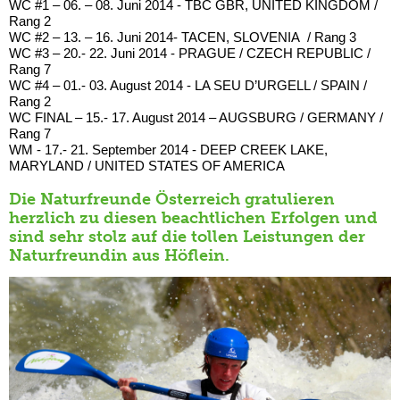
WC #1 – 06. – 08. Juni 2014 - TBC GBR, UNITED KINGDOM /
Rang 2
WC #2 – 13. – 16. Juni 2014- TACEN, SLOVENIA / Rang 3
WC #3 – 20.- 22. Juni 2014 - PRAGUE / CZECH REPUBLIC /
Rang 7
WC #4 – 01.- 03. August 2014 - LA SEU D’URGELL / SPAIN /
Rang 2
WC FINAL – 15.- 17. August 2014 – AUGSBURG / GERMANY /
Rang 7
WM - 17.- 21. September 2014 - DEEP CREEK LAKE,
MARYLAND / UNITED STATES OF AMERICA
Die Naturfreunde Österreich gratulieren
herzlich zu diesen beachtlichen Erfolgen und
sind sehr stolz auf die tollen Leistungen der
Naturfreundin aus Höflein.