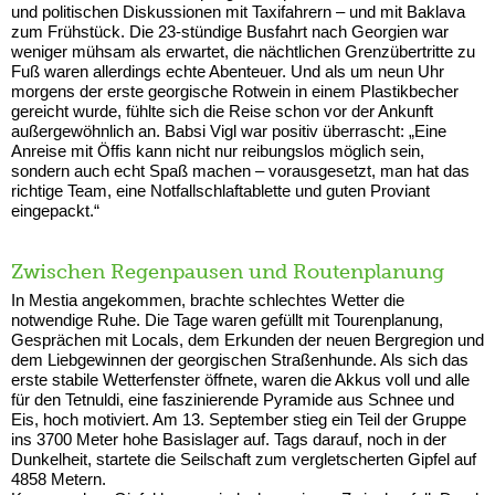
und politischen Diskussionen mit Taxifahrern – und mit Baklava
zum Frühstück. Die 23-stündige Busfahrt nach Georgien war
weniger mühsam als erwartet, die nächtlichen Grenzübertritte zu
Fuß waren allerdings echte Abenteuer. Und als um neun Uhr
morgens der erste georgische Rotwein in einem Plastikbecher
gereicht wurde, fühlte sich die Reise schon vor der Ankunft
außergewöhnlich an. Babsi Vigl war positiv überrascht: „Eine
Anreise mit Öffis kann nicht nur reibungslos möglich sein,
sondern auch echt Spaß machen – vorausgesetzt, man hat das
richtige Team, eine Notfallschlaftablette und guten Proviant
eingepackt.“
Zwischen Regenpausen und Routenplanung
In Mestia angekommen, brachte schlechtes Wetter die
notwendige Ruhe. Die Tage waren gefüllt mit Tourenplanung,
Gesprächen mit Locals, dem Erkunden der neuen Bergregion und
dem Liebgewinnen der georgischen Straßenhunde. Als sich das
erste stabile Wetterfenster öffnete, waren die Akkus voll und alle
für den Tetnuldi, eine faszinierende Pyramide aus Schnee und
Eis, hoch motiviert. Am 13. September stieg ein Teil der Gruppe
ins 3700 Meter hohe Basislager auf. Tags darauf, noch in der
Dunkelheit, startete die Seilschaft zum vergletscherten Gipfel auf
4858 Metern.