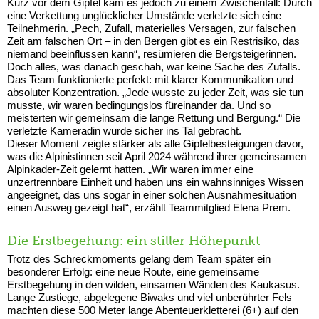
Kurz vor dem Gipfel kam es jedoch zu einem Zwischenfall: Durch
eine Verkettung unglücklicher Umstände verletzte sich eine
Teilnehmerin. „Pech, Zufall, materielles Versagen, zur falschen
Zeit am falschen Ort – in den Bergen gibt es ein Restrisiko, das
niemand beeinflussen kann“, resümieren die Bergsteigerinnen.
Doch alles, was danach geschah, war keine Sache des Zufalls.
Das Team funktionierte perfekt: mit klarer Kommunikation und
absoluter Konzentration. „Jede wusste zu jeder Zeit, was sie tun
musste, wir waren bedingungslos füreinander da. Und so
meisterten wir gemeinsam die lange Rettung und Bergung.“ Die
verletzte Kameradin wurde sicher ins Tal gebracht.
Dieser Moment zeigte stärker als alle Gipfelbesteigungen davor,
was die Alpinistinnen seit April 2024 während ihrer gemeinsamen
Alpinkader-Zeit gelernt hatten. „Wir waren immer eine
unzertrennbare Einheit und haben uns ein wahnsinniges Wissen
angeeignet, das uns sogar in einer solchen Ausnahmesituation
einen Ausweg gezeigt hat“, erzählt Teammitglied Elena Prem.
Die Erstbegehung: ein stiller Höhepunkt
Trotz des Schreckmoments gelang dem Team später ein
besonderer Erfolg: eine neue Route, eine gemeinsame
Erstbegehung in den wilden, einsamen Wänden des Kaukasus.
Lange Zustiege, abgelegene Biwaks und viel unberührter Fels
machten diese 500 Meter lange Abenteuerkletterei (6+) auf den