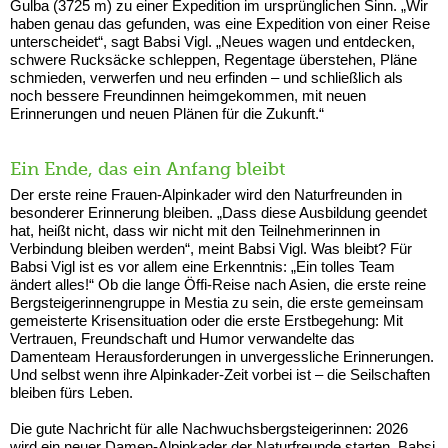
Gulba (3725 m) zu einer Expedition im ursprünglichen Sinn. „Wir
haben genau das gefunden, was eine Expedition von einer Reise
unterscheidet“, sagt Babsi Vigl. „Neues wagen und entdecken,
schwere Rucksäcke schleppen, Regentage überstehen, Pläne
schmieden, verwerfen und neu erfinden – und schließlich als
noch bessere Freundinnen heimgekommen, mit neuen
Erinnerungen und neuen Plänen für die Zukunft.“
Ein Ende, das ein Anfang bleibt
Der erste reine Frauen-Alpinkader wird den Naturfreunden in
besonderer Erinnerung bleiben. „Dass diese Ausbildung geendet
hat, heißt nicht, dass wir nicht mit den Teilnehmerinnen in
Verbindung bleiben werden“, meint Babsi Vigl. Was bleibt? Für
Babsi Vigl ist es vor allem eine Erkenntnis: „Ein tolles Team
ändert alles!“ Ob die lange Öffi-Reise nach Asien, die erste reine
Bergsteigerinnengruppe in Mestia zu sein, die erste gemeinsam
gemeisterte Krisensituation oder die erste Erstbegehung: Mit
Vertrauen, Freundschaft und Humor verwandelte das
Damenteam Herausforderungen in unvergessliche Erinnerungen.
Und selbst wenn ihre Alpinkader-Zeit vorbei ist – die Seilschaften
bleiben fürs Leben.
Die gute Nachricht für alle Nachwuchsbergsteigerinnen: 2026
wird ein neuer Damen-Alpinkader der Naturfreunde starten. Babsi