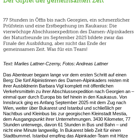
Der Gipfel der gemeinsamen Zeit
77 Stunden in Öffis bis nach Georgien, ein schmerzlicher
Prüfstein und eine Erstbegehung im Kaukasus: Die
vierwöchige Abschlussexpedition des Damen-Alpinkaders
der Naturfreunde im September 2025 bildete zwar das
Finale der Ausbildung, aber nicht das Ende der
gemeinsamen Zeit. Was für ein Team!
Text: Marlies Lattner
-
Czerny, Fotos: Andreas Lattner
Das Abenteuer begann lange vor dem ersten Schritt auf einen
Berg: Die fünf Alpinistinnen des Damen-Alpinkaders reisten mit
ihrer Ausbildnerin Barbara Vigl komplett mit öffentlichen
Verkehrsmitteln zu ihrer Abschlussexpedition nach Georgien an –
einmal quer durch Europa bis tief hinein in den Kaukasus. Von
Innsbruck ging es Anfang September 2025 mit dem Zug nach
Wien, weiter über Bukarest und Istanbul und schließlich per
Nachtbus und Kleinbus bis zur georgischen Kleinstadt Mestia,
dem Ausgangspunkt ihrer Unternehmungen. 3430 Kilometer, 77
Stunden unterwegs, davon 61 Stunden in Bus und Bahn – und
nicht eine Minute langweilig. In Bukarest blieb Zeit für einen
Stadtbummel. Istanbul empfing das Alpinkader-Team mit Hitze