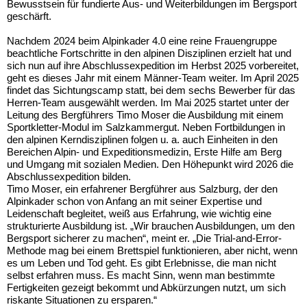
Bewusstsein für fundierte Aus- und Weiterbildungen im Bergsport
geschärft.
Nachdem 2024 beim Alpinkader 4.0 eine reine Frauengruppe
beachtliche Fortschritte in den alpinen Disziplinen erzielt hat und
sich nun auf ihre Abschlussexpedition im Herbst 2025 vorbereitet,
geht es dieses Jahr mit einem Männer-Team weiter. Im April 2025
findet das Sichtungscamp statt, bei dem sechs Bewerber für das
Herren-Team ausgewählt werden. Im Mai 2025 startet unter der
Leitung des Bergführers Timo Moser die Ausbildung mit einem
Sportkletter-Modul im Salzkammergut. Neben Fortbildungen in
den alpinen Kerndisziplinen folgen u. a. auch Einheiten in den
Bereichen Alpin- und Expeditionsmedizin, Erste Hilfe am Berg
und Umgang mit sozialen Medien. Den Höhepunkt wird 2026 die
Abschlussexpedition bilden.
Timo Moser, ein erfahrener Bergführer aus Salzburg, der den
Alpinkader schon von Anfang an mit seiner Expertise und
Leidenschaft begleitet, weiß aus Erfahrung, wie wichtig eine
strukturierte Ausbildung ist. „Wir brauchen Ausbildungen, um den
Bergsport sicherer zu machen“, meint er. „Die Trial-and-Error-
Methode mag bei einem Brettspiel funktionieren, aber nicht, wenn
es um Leben und Tod geht. Es gibt Erlebnisse, die man nicht
selbst erfahren muss. Es macht Sinn, wenn man bestimmte
Fertigkeiten gezeigt bekommt und Abkürzungen nutzt, um sich
riskante Situationen zu ersparen.“