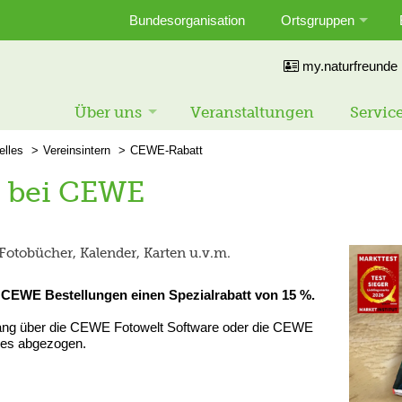
Bundesorganisation
Ortsgruppen
my.naturfreunde
Über uns
Veranstaltungen
Servic
elles
Vereinsintern
CEWE-Rabatt
t bei CEWE
 Fotobücher, Kalender, Karten u.v.m.
i CEWE Bestellungen einen Spezialrabatt von 15 %.
gang über die CEWE Fotowelt Software oder die CEWE
des abgezogen.