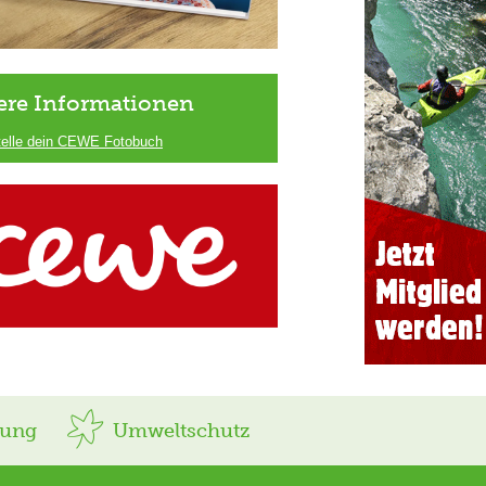
ere Informationen
telle dein CEWE Fotobuch
rung
Umweltschutz