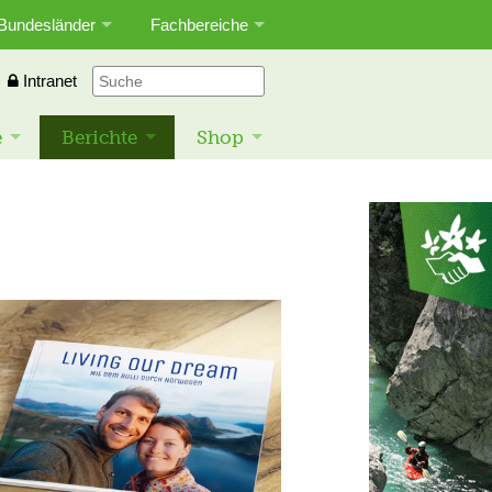
Bundesländer
Fachbereiche
Intranet
e
Berichte
Shop