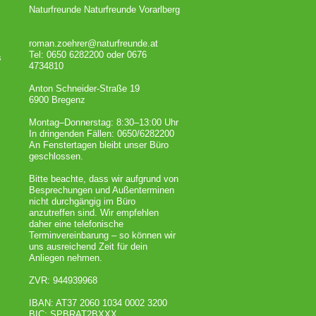
Naturfreunde Naturfreunde Vorarlberg
roman.zoehrer@naturfreunde.at
Tel: 0650 6282200 oder 0676
s
4734810
Anton Schneider-Straße 19
6900 Bregenz
Montag–Donnerstag: 8:30–13:00 Uhr
In dringenden Fällen: 0650/6282200
An Fenstertagen bleibt unser Büro
geschlossen.
Bitte beachte, dass wir aufgrund von
Besprechungen und Außenterminen
nicht durchgängig im Büro
anzutreffen sind. Wir empfehlen
daher eine telefonische
Terminvereinbarung – so können wir
uns ausreichend Zeit für dein
Anliegen nehmen.
ZVR: 944939968
IBAN: AT37 2060 1034 0002 3200
BIC: SPBRAT2BXXX