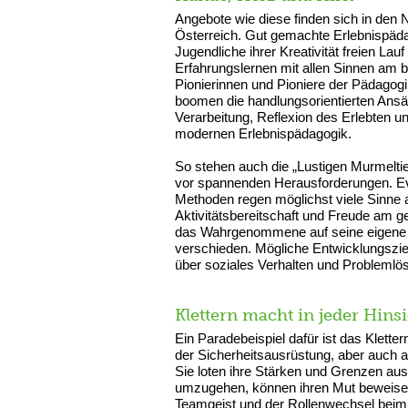
Angebote wie diese finden sich in den
Österreich. Gut gemachte Erlebnispäda
Jugendliche ihrer Kreativität freien L
Erfahrungslernen mit allen Sinnen am be
Pionierinnen und Pioniere der Pädagogi
boomen die handlungsorientierten Ansät
Verarbeitung, Reflexion des Erlebten un
modernen Erlebnispädagogik.
So stehen auch die „Lustigen Murmelt
vor spannenden Herausforderungen. Eva
Methoden regen möglichst viele Sinne 
Aktivitätsbereitschaft und Freude am g
das Wahrgenommene auf seine eigene We
verschieden. Mögliche Entwicklungszie
über soziales Verhalten und Problemlö
Klettern macht in jeder Hinsi
Ein Paradebeispiel dafür ist das Klette
der Sicherheitsausrüstung, aber auch
Sie loten ihre Stärken und Grenzen aus
umzugehen, können ihren Mut beweisen 
Teamgeist und der Rollenwechsel beim 