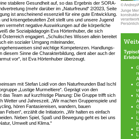
ine stabilere Gesundheit auf, so das Ergebnis der SORA-
© Andrey/
dvertretung (mehr darüber im „Naturfreund“ 2/2023, Seite
Junge Men
igung ist anscheinend essenziell für eine gute Entwicklung.
konstrukti
en und krisengebeutelten Zeit stellt uns und unsere Jugend
verantwor
Persönlich
n vermehrt negative Auswirkungen auf die körperliche
weiß die Sozialpädagogin Eva Hörtenhuber, die sich
 Österreich engagiert. „Schulisches Wissen allein bereitet
Weit
uch ein sozialer Umgang miteinander,
angehensweisen sind wichtige Kompetenzen. Handlungs-
Typisc
 in diesem Sinne die Charakterbildung, dient aber auch der
Erlebn
mut vor“, ist Eva Hörtenhuber überzeugt.
G
r
A
meinsam mit Stefan Loidl von den Naturfreunden Bad Ischl
G
oorgruppe „Lustige Murmeltiere“. Geprägt von den
u
t das Team auf kurzfristige Planung: Die Gruppe trifft sich
N
 nach Wetter und Jahreszeit. „Wir machen Gruppenspiele und
A
cling, hören Fantasiereisen, wandern, bauen
G
 Felsen“, erzählt die Initiatorin. „Wir halten es einfach
H
scheiden. Neben Spiel, Spaß und Bewegung geht es bei uns
L
atur, Umwelt und Klima.“
h
E
L