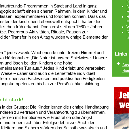
K
 Naturfreunde-Programmen in Stadt und Land in ganz
N
gogik schafft einen sicheren Rahmen, in dem Kinder und
R
auf lassen, experimentieren und forschen können. Dass das
R
sten der kindlichen Lebenswelt entspricht, hatten die
E
k schon früh erkannt. Doch erst seit den 1980er-Jahren
V
ze. Peergroup-Aktivitäten, Rituale, Pausen zur
R
d der Transfer in den Alltag wurden wichtige Elemente der
u
iere“ jedes zweite Wochenende unter freiem Himmel und
Links
 Hörtenhuber: „Die Natur ist unsere Spielwiese. Unsere
an und lösen bei den Kindern eine hohe
Aus
emeinsamen Tun aus.“ Jedes Kind erlebt und verarbeitet
Nat
ise – daher sind auch die Lerneffekte individuell
le reichen von Fachwissen und praktischen Fertigkeiten
sungskompetenzen bis hin zur Persönlichkeitsbildung.
cht stark!
rn in der Gruppe: Die Kinder lernen die richtige Handhabung
 anderen zu vertrauen und Verantwortung zu übernehmen.
, lernen mit Emotionen wie Frustration oder Angst
und freuen sich über Erfolgserlebnisse. Auch der
Klettern und Sichern stärken das Selbstbewusstsein und