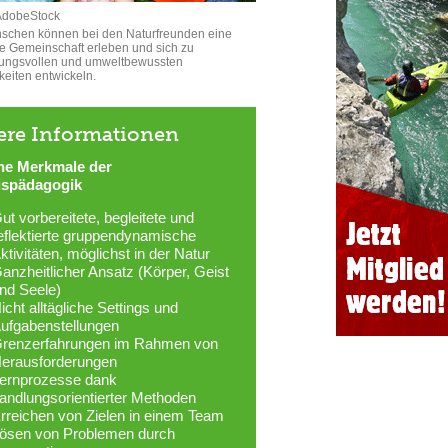
AdobeStock
schen können bei den Naturfreunden eine
ve Gemeinschaft erleben und sich zu
tungsvollen und umweltbewussten
keiten entwickeln.
ere Informationen
he Merkmale der
ispädagogik
ut vorbereitete, begleitete und
eflektierte gruppendynamische
ktivitäten, möglichst in der Natur
anzheitlicher Ansatz (Körper, Geist
nd Seele)
icht alltägliche Settings und
ufgabenstellungen
renzerfahrungen im Rahmen von
erausforderungen
ernprozesse dank
andlungsorientierter Methoden
rreichen von Zielen in einem Team
ösen von Problemen durch