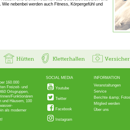
. Wie nebenbei werden auch Fitness, Körpergefühl und
Hütten
Kletterhallen
Versiche
SOCIAL MEDIA
INFORMATION
über 160.000
Veranstaltungen
ten Freizeit- und
Youtube
Service
 460 Ortsgruppen,
rinnen/Funktionären
Berichte &amp; Foto
Twitter
en und Häusern, 100
Mitglied werden
dwasser-
Facebook
Über uns
in als moderner
t!
Instagram