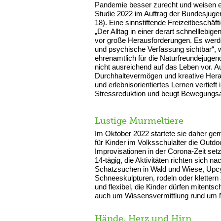
Pandemie besser zurecht und weisen e
Studie 2022 im Auftrag der Bundesjugen
18). Eine sinnstiftende Freizeitbeschäft
„Der Alltag in einer derart schnelllebig
vor große Herausforderungen. Es werde
und psychische Verfassung sichtbar“, 
ehrenamtlich für die Naturfreundejugend
nicht ausreichend auf das Leben vor. A
Durchhaltevermögen und kreative Her
und erlebnisorientiertes Lernen vertieft
Stressreduktion und beugt Bewegungsar
Lustige Murmeltiere
Im Oktober 2022 startete sie daher ge
für Kinder im Volksschulalter die Outd
Improvisationen in der Corona-Zeit setz
14-tägig, die Aktivitäten richten sich
Schatzsuchen in Wald und Wiese, Upcy
Schneeskulpturen, rodeln oder klettern an
und flexibel, die Kinder dürfen mitent
auch um Wissensvermittlung rund um N
Hände, Herz und Hirn