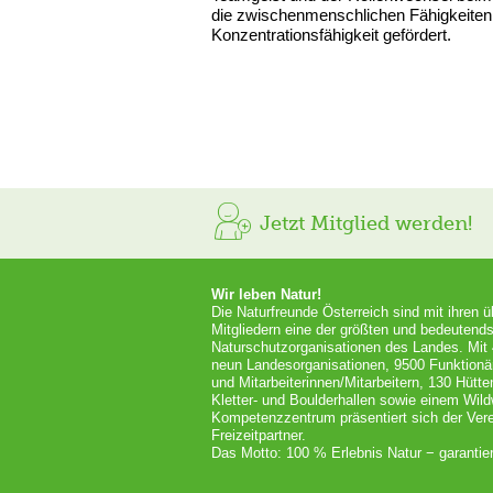
die zwischenmenschlichen Fähigkeiten
Konzentrationsfähigkeit gefördert.
Jetzt Mitglied werden!
Wir leben Natur!
Die Naturfreunde Österreich sind mit ihren 
Mitgliedern eine der größten und bedeutends
Naturschutzorganisationen des Landes. Mit
neun Landesorganisationen, 9500 Funktionä
und Mitarbeiterinnen/Mitarbeitern, 130 Hütt
Kletter- und Boulderhallen sowie einem Wil
Kompetenzzentrum präsentiert sich der Vere
Freizeitpartner.
Das Motto: 100 % Erlebnis Natur − garantier