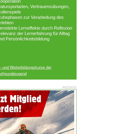
ooperation
atursportarten, Vertrauensübungen,
ollenspiele
uhephasen zur Verarbeitung des
rlebten
erstärkte Lerneffekte durch Reflexion
elevanz der Lernerfahrung für Alltag
nd Persönlichkeitsbildung
- und Weiterbildungskurse der
urfreundejugend
ANZEIGE