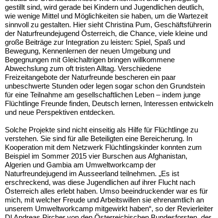
gestillt sind, wird gerade bei Kindern und Jugendlichen deutlich,
wie wenige Mittel und Möglichkeiten sie haben, um die Wartezeit
sinnvoll zu gestalten. Hier sieht Christina Pum, Geschäftsführerin
der Naturfreundejugend Österreich, die Chance, viele kleine und
große Beiträge zur Integration zu leisten: Spiel, Spaß und
Bewegung, Kennenlernen der neuen Umgebung und
Begegnungen mit Gleichaltrigen bringen willkommene
Abwechslung zum oft tristen Alltag. Verschiedene
Freizeitangebote der Naturfreunde bescheren ein paar
unbeschwerte Stunden oder legen sogar schon den Grundstein
für eine Teilnahme am gesellschaftlichen Leben – indem junge
Flüchtlinge Freunde finden, Deutsch lernen, Interessen entwickeln
und neue Perspektiven entdecken.
Solche Projekte sind nicht einseitig als Hilfe für Flüchtlinge zu
verstehen. Sie sind für alle Beteiligten eine Bereicherung. In
Kooperation mit dem Netzwerk Flüchtlingskinder konnten zum
Beispiel im Sommer 2015 vier Burschen aus Afghanistan,
Algerien und Gambia am Umweltworkcamp der
Naturfreundejugend im Ausseerland teilnehmen. „Es ist
erschreckend, was diese Jugendlichen auf ihrer Flucht nach
Österreich alles erlebt haben. Umso beeindruckender war es für
mich, mit welcher Freude und Arbeitswillen sie ehrenamtlich an
unserem Umweltworkcamp mitgewirkt haben“, so der Revierleiter
DI Andreas Pircher von den Österreichischen Bundesforsten, der