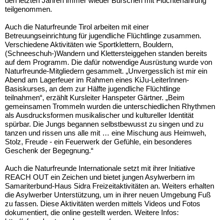
den letzten Jahren immer wieder Burschen mit Fluchterfahrung
teilgenommen.
Auch die Naturfreunde Tirol arbeiten mit einer
Betreuungseinrichtung für jugendliche Flüchtlinge zusammen.
Verschiedene Aktivitäten wie Sportklettern, Bouldern,
(Schneeschuh-)Wandern und Klettersteiggehen standen bereits
auf dem Programm. Die dafür notwendige Ausrüstung wurde von
Naturfreunde-Mitgliedern gesammelt. „Unvergesslich ist mir ein
Abend am Lagerfeuer im Rahmen eines KiJu-LeiterInnen-
Basiskurses, an dem zur Hälfte jugendliche Flüchtlinge
teilnahmen“, erzählt Kursleiter Hanspeter Gärtner. „Beim
gemeinsamen Trommeln wurden die unterschiedlichen Rhythmen
als Ausdrucksformen musikalischer und kultureller Identität
spürbar. Die Jungs begannen selbstbewusst zu singen und zu
tanzen und rissen uns alle mit … eine Mischung aus Heimweh,
Stolz, Freude - ein Feuerwerk der Gefühle, ein besonderes
Geschenk der Begegnung.“
Auch die Naturfreunde Internationale setzt mit ihrer Initiative
REACH OUT ein Zeichen und bietet jungen Asylwerbern im
Samariterbund-Haus Sidra Freizeitaktivitäten an. Weiters erhalten
die Asylwerber Unterstützung, um in ihrer neuen Umgebung Fuß
zu fassen. Diese Aktivitäten werden mittels Videos und Fotos
dokumentiert, die online gestellt werden. Weitere Infos: