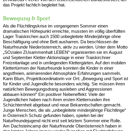
das Projekt fachlich begleitet hat.
Bewegung & Sport
Als die Flüchtlingskrise im vergangenen Sommer einen
dramatischen Höhepunkt erreichte, mussten im völlig überfüllten
Lager Traiskirchen auch 1500 unbegleitete Minderjährige ohne
Beschäftigung und ohne Bett ausharren. Da beschlossen die
Naturfreunde Niederösterreich, aktiv zu werden. Unter dem Motto
„SOzialen ZUsammenhalt LEBEN“ organisierten sie im August
und September Kletter-Aktionstage in einer Traiskirchner
Freizeitanlage und in umliegenden Klettergärten. Auf den mobilen
Klettertürmen der Naturfreunde konnten die Kinder in einer
angstfreien, animierenden Atmosphäre Erfahrungen sammeln.
Karin Blum, Projektkoordinatorin vor Ort: „Bewegung und Sport ist
für Kinder und Jugendliche besonders wichtig. Sie müssen ihren
natürlichen Bewegungsdrang ausleben und Aggressionen
abbauen können!“ Ein positiver Nebeneffekt: Viele der
Jugendlichen haben nach ihren ersten Kletterrunden ihre
Schüchternheit abgebaut und neue Bekanntschaften gemacht.
Junge Menschen, die als „unbegleitete minderjährige Flüchtlinge“
in Österreich Schutz gefunden haben, spielen bei der
Naturfreundejugend nicht erst seit letztem Sommer eine Rolle.
Am Dachsteincamp der Naturfreunde Oberösterreich haben in