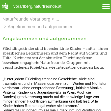
➜ Hauptregion der Seite anspringen
vorarlberg.naturfreunde.at
Naturfreunde Vorarlberg
Angekommen und aufgenommen
Angekommen und aufgenommen
Flüchtlingskinder sind in erster Linie Kinder – mit all ihren
spezifischen Bedürfnissen und dem Recht auf Schutz und
Hilfe. Nicht erst seit der aktuellen Flüchtlingskrise
beweisen engagierte Naturfreunde-Gruppen mit
verschiedenen Projekten, wie Integration gelingen kann.
„Hinter jedem Flüchtling steht eine Geschichte. Viele sind
traumatisiert und in Massenquartieren zum Warten und Nichtstun
verdammt - ohne entsprechende Betreuung“, kritisiert Monika
Pinterits, Kinder- und Jugendanwältin in Wien. Auch die
Bundesjugendvertretung macht auf die schwierige Lage von
minderjährigen Flüchtlingen aufmerksam und hält fest: „Alle
Kinder haben Rechte, egal woher sie kommen.“
Sobald die Grundbedürfnisse wie Unterkunft und Verpflegung