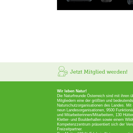
Jetzt Mitglied werden!
Wir leben Natur!
Die Naturfreunde Österreich sind mit ihren 
Mitgliedern eine der größten und bedeutends
Naturschutzorganisationen des Landes. Mit
neun Landesorganisationen, 9500 Funktionä
und Mitarbeiterinnen/Mitarbeitern, 130 Hütt
Kletter- und Boulderhallen sowie einem Wil
Kompetenzzentrum präsentiert sich der Vere
Freizeitpartner.