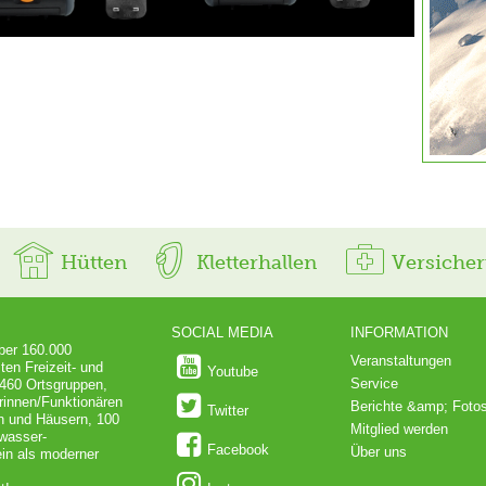
Hütten
Kletterhallen
Versiche
SOCIAL MEDIA
INFORMATION
über 160.000
Veranstaltungen
ten Freizeit- und
Youtube
Service
 460 Ortsgruppen,
rinnen/Funktionären
Berichte &amp; Foto
Twitter
en und Häusern, 100
Mitglied werden
dwasser-
Facebook
Über uns
in als moderner