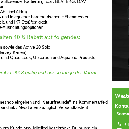
hauflösender Kartierung, u.a.: BEV, BKG, DAV
or
mAh Lipol Akku)
 und integrierter barometrischen Höhenmesser
it, und IK7 Stoβfestigkeit
e-Ausrichtungsoptionen
lten 40 % Rabatt auf folgendes:
n sowie das Active 20 Solo
arvey Karten)
sind Quad Lock, Upscreen und Aquapac Produkte)
ember 2018 gültig und nur so lange der Vorrat
Weit
neshop eingeben und "
Naturfreunde"
ins Kommentarfeld
Konta
e sind inkl. Mwst aber zuzüglich Versandkosten!
Satma
+4
en pro Kunde bzw. Mitglied beschränkt. Du musst ein