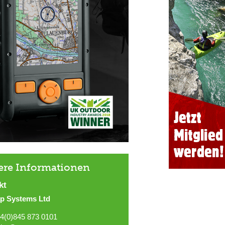
ere Informationen
kt
p Systems Ltd
4(0)845 873 0101