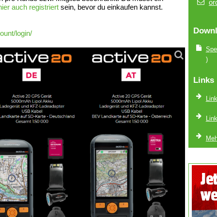
or
r auch registriert
sein, bevor du einkaufen kannst.
Downl
unt/login/
Spez
)
Links
Lin
Lin
Meh