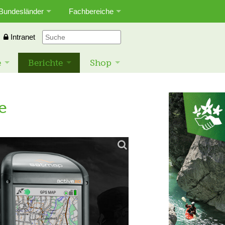
Bundesländer
Fachbereiche
Intranet
e
Berichte
Shop
e