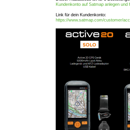
Kundenkonto auf Satmap anlegen und hie
Link für dein Kundenkonto:
https://www.satmap.com/customer/acco