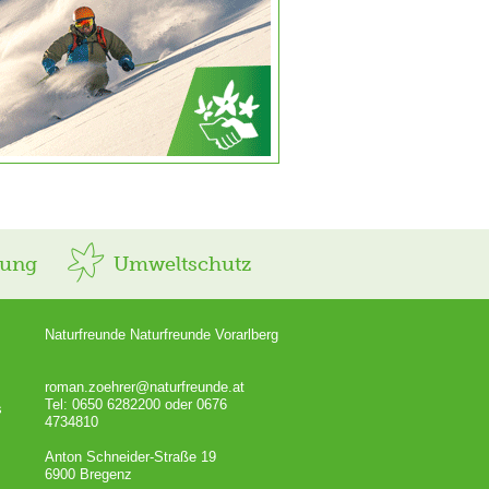
rung
Umweltschutz
Naturfreunde Naturfreunde Vorarlberg
roman.zoehrer@naturfreunde.at
Tel: 0650 6282200 oder 0676
s
4734810
Anton Schneider-Straße 19
6900 Bregenz