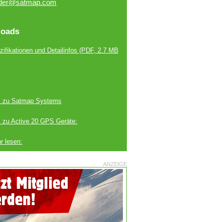
der@satmap.com
oads
ifikationen und Detailinfos
(PDF, 2.7 MB
k zu Satmap Systems
k zu Active 20 GPS Geräte:
r lesen:
ANZEIGE