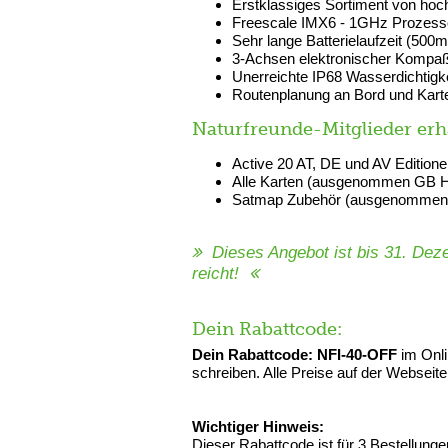
Erstklassiges Sortiment von hoc
Freescale IMX6 - 1GHz Prozess
Sehr lange Batterielaufzeit (500
3-Achsen elektronischer Kompaß
Unerreichte IP68 Wasserdichtigke
Routenplanung an Bord und Kart
Naturfreunde-Mitglieder erha
Active 20 AT, DE und AV Editione
Alle Karten (ausgenommen GB H
Satmap Zubehör (ausgenommen 
Dieses Angebot ist bis 31. Dez
reicht!
Dein Rabattcode:
Dein Rabattcode: NFI-40-OFF
im Onli
schreiben. Alle Preise auf der Webseit
Wichtiger Hinweis:
Dieser Rabattcode ist für 3 Bestellung