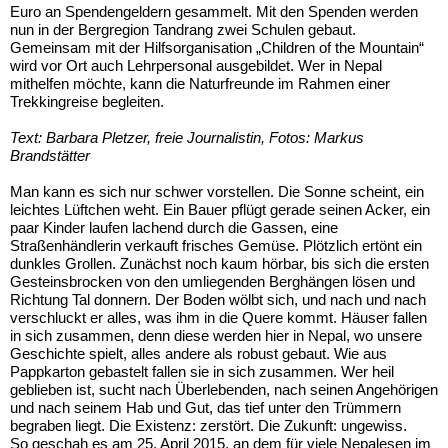
Euro an Spendengeldern gesammelt. Mit den Spenden werden
nun in der Bergregion Tandrang zwei Schulen gebaut.
Gemeinsam mit der Hilfsorganisation „Children of the Mountain“
wird vor Ort auch Lehrpersonal ausgebildet. Wer in Nepal
mithelfen möchte, kann die Naturfreunde im Rahmen einer
Trekkingreise begleiten.
Text: Barbara Pletzer, freie Journalistin, Fotos: Markus
Brandstätter
Man kann es sich nur schwer vorstellen. Die Sonne scheint, ein
leichtes Lüftchen weht. Ein Bauer pflügt gerade seinen Acker, ein
paar Kinder laufen lachend durch die Gassen, eine
Straßenhändlerin verkauft frisches Gemüse. Plötzlich ertönt ein
dunkles Grollen. Zunächst noch kaum hörbar, bis sich die ersten
Gesteinsbrocken von den umliegenden Berghängen lösen und
Richtung Tal donnern. Der Boden wölbt sich, und nach und nach
verschluckt er alles, was ihm in die Quere kommt. Häuser fallen
in sich zusammen, denn diese werden hier in Nepal, wo unsere
Geschichte spielt, alles andere als robust gebaut. Wie aus
Pappkarton gebastelt fallen sie in sich zusammen. Wer heil
geblieben ist, sucht nach Überlebenden, nach seinen Angehörigen
und nach seinem Hab und Gut, das tief unter den Trümmern
begraben liegt. Die Existenz: zerstört. Die Zukunft: ungewiss.
So geschah es am 25. April 2015, an dem für viele Nepalesen im