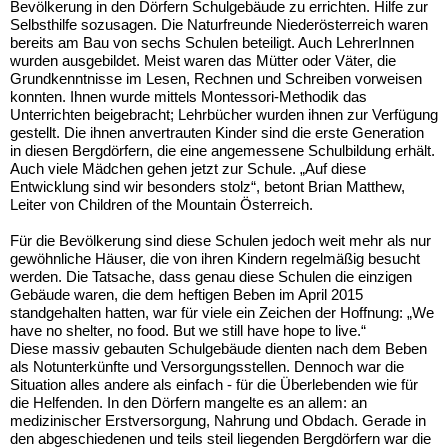
Bevölkerung in den Dörfern Schulgebäude zu errichten. Hilfe zur
Selbsthilfe sozusagen. Die Naturfreunde Niederösterreich waren
bereits am Bau von sechs Schulen beteiligt. Auch LehrerInnen
wurden ausgebildet. Meist waren das Mütter oder Väter, die
Grundkenntnisse im Lesen, Rechnen und Schreiben vorweisen
konnten. Ihnen wurde mittels Montessori-Methodik das
Unterrichten beigebracht; Lehrbücher wurden ihnen zur Verfügung
gestellt. Die ihnen anvertrauten Kinder sind die erste Generation
in diesen Bergdörfern, die eine angemessene Schulbildung erhält.
Auch viele Mädchen gehen jetzt zur Schule. „Auf diese
Entwicklung sind wir besonders stolz“, betont Brian Matthew,
Leiter von Children of the Mountain Österreich.
Für die Bevölkerung sind diese Schulen jedoch weit mehr als nur
gewöhnliche Häuser, die von ihren Kindern regelmäßig besucht
werden. Die Tatsache, dass genau diese Schulen die einzigen
Gebäude waren, die dem heftigen Beben im April 2015
standgehalten hatten, war für viele ein Zeichen der Hoffnung: „We
have no shelter, no food. But we still have hope to live.“
Diese massiv gebauten Schulgebäude dienten nach dem Beben
als Notunterkünfte und Versorgungsstellen. Dennoch war die
Situation alles andere als einfach - für die Überlebenden wie für
die Helfenden. In den Dörfern mangelte es an allem: an
medizinischer Erstversorgung, Nahrung und Obdach. Gerade in
den abgeschiedenen und teils steil liegenden Bergdörfern war die