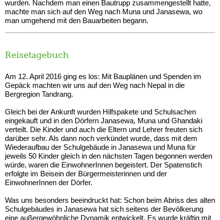
wurden. Nachdem man einen Bautrupp zusammengestellt hatte,
machte man sich auf den Weg nach Muna und Janasewa, wo
man umgehend mit den Bauarbeiten begann.
Reisetagebuch
Am 12. April 2016 ging es los: Mit Bauplänen und Spenden im
Gepäck machten wir uns auf den Weg nach Nepal in die
Bergregion Tandrang.
Gleich bei der Ankunft wurden Hilfspakete und Schulsachen
eingekauft und in den Dörfern Janasewa, Muna und Ghandaki
verteilt. Die Kinder und auch die Eltern und Lehrer freuten sich
darüber sehr. Als dann noch verkündet wurde, dass mit dem
Wiederaufbau der Schulgebäude in Janasewa und Muna für
jeweils 50 Kinder gleich in den nächsten Tagen begonnen werden
würde, waren die EinwohnerInnen begeistert. Der Spatenstich
erfolgte im Beisein der Bürgermeisterinnen und der
EinwohnerInnen der Dörfer.
Was uns besonders beeindruckt hat: Schon beim Abriss des alten
Schulgebäudes in Janasewa hat sich seitens der Bevölkerung
eine außergewöhnliche Dynamik entwickelt. Es wurde kräftig mit