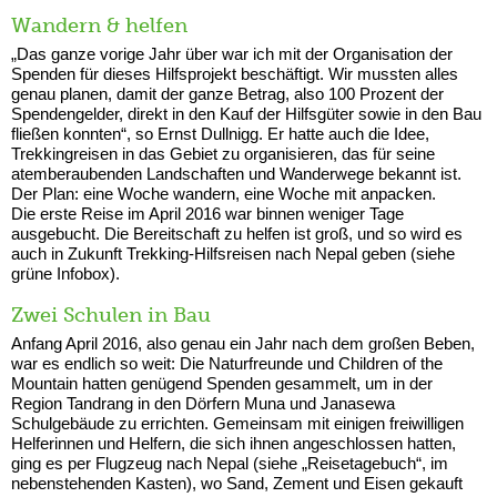
Wandern & helfen
„Das ganze vorige Jahr über war ich mit der Organisation der
Spenden für dieses Hilfsprojekt beschäftigt. Wir mussten alles
genau planen, damit der ganze Betrag, also 100 Prozent der
Spendengelder, direkt in den Kauf der Hilfsgüter sowie in den Bau
fließen konnten“, so Ernst Dullnigg. Er hatte auch die Idee,
Trekkingreisen in das Gebiet zu organisieren, das für seine
atemberaubenden Landschaften und Wanderwege bekannt ist.
Der Plan: eine Woche wandern, eine Woche mit anpacken.
Die erste Reise im April 2016 war binnen weniger Tage
ausgebucht. Die Bereitschaft zu helfen ist groß, und so wird es
auch in Zukunft Trekking-Hilfsreisen nach Nepal geben (siehe
grüne Infobox).
Zwei Schulen in Bau
Anfang April 2016, also genau ein Jahr nach dem großen Beben,
war es endlich so weit: Die Naturfreunde und Children of the
Mountain hatten genügend Spenden gesammelt, um in der
Region Tandrang in den Dörfern Muna und Janasewa
Schulgebäude zu errichten. Gemeinsam mit einigen freiwilligen
Helferinnen und Helfern, die sich ihnen angeschlossen hatten,
ging es per Flugzeug nach Nepal (siehe „Reisetagebuch“, im
nebenstehenden Kasten), wo Sand, Zement und Eisen gekauft