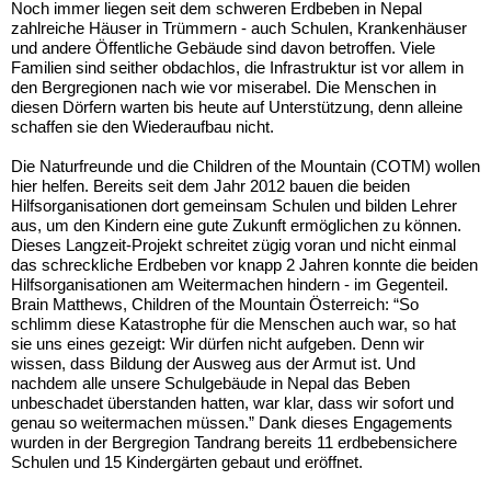
Noch immer liegen seit dem schweren Erdbeben in Nepal
zahlreiche Häuser in Trümmern - auch Schulen, Krankenhäuser
und andere Öffentliche Gebäude sind davon betroffen. Viele
Familien sind seither obdachlos, die Infrastruktur ist vor allem in
den Bergregionen nach wie vor miserabel. Die Menschen in
diesen Dörfern warten bis heute auf Unterstützung, denn alleine
schaffen sie den Wiederaufbau nicht.
Die Naturfreunde und die Children of the Mountain (COTM) wollen
hier helfen. Bereits seit dem Jahr 2012 bauen die beiden
Hilfsorganisationen dort gemeinsam Schulen und bilden Lehrer
aus, um den Kindern eine gute Zukunft ermöglichen zu können.
Dieses Langzeit-Projekt schreitet zügig voran und nicht einmal
das schreckliche Erdbeben vor knapp 2 Jahren konnte die beiden
Hilfsorganisationen am Weitermachen hindern - im Gegenteil.
Brain Matthews, Children of the Mountain Österreich: “So
schlimm diese Katastrophe für die Menschen auch war, so hat
sie uns eines gezeigt: Wir dürfen nicht aufgeben. Denn wir
wissen, dass Bildung der Ausweg aus der Armut ist. Und
nachdem alle unsere Schulgebäude in Nepal das Beben
unbeschadet überstanden hatten, war klar, dass wir sofort und
genau so weitermachen müssen.” Dank dieses Engagements
wurden in der Bergregion Tandrang bereits 11 erdbebensichere
Schulen und 15 Kindergärten gebaut und eröffnet.