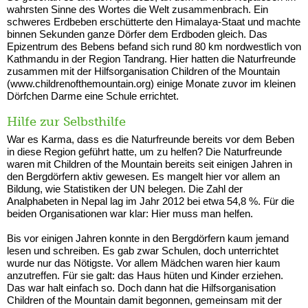
wahrsten Sinne des Wortes die Welt zusammenbrach. Ein
schweres Erdbeben erschütterte den Himalaya-Staat und machte
binnen Sekunden ganze Dörfer dem Erdboden gleich. Das
Epizentrum des Bebens befand sich rund 80 km nordwestlich von
Kathmandu in der Region Tandrang. Hier hatten die Naturfreunde
zusammen mit der Hilfsorganisation Children of the Mountain
(www.childrenofthemountain.org) einige Monate zuvor im kleinen
Dörfchen Darme eine Schule errichtet.
Hilfe zur Selbsthilfe
War es Karma, dass es die Naturfreunde bereits vor dem Beben
in diese Region geführt hatte, um zu helfen? Die Naturfreunde
waren mit Children of the Mountain bereits seit einigen Jahren in
den Bergdörfern aktiv gewesen. Es mangelt hier vor allem an
Bildung, wie Statistiken der UN belegen. Die Zahl der
Analphabeten in Nepal lag im Jahr 2012 bei etwa 54,8 %. Für die
beiden Organisationen war klar: Hier muss man helfen.
Bis vor einigen Jahren konnte in den Bergdörfern kaum jemand
lesen und schreiben. Es gab zwar Schulen, doch unterrichtet
wurde nur das Nötigste. Vor allem Mädchen waren hier kaum
anzutreffen. Für sie galt: das Haus hüten und Kinder erziehen.
Das war halt einfach so. Doch dann hat die Hilfsorganisation
Children of the Mountain damit begonnen, gemeinsam mit der