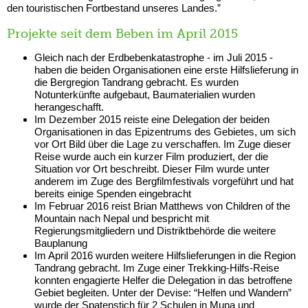
den touristischen Fortbestand unseres Landes.”
Projekte seit dem Beben im April 2015
Gleich nach der Erdbebenkatastrophe - im Juli 2015 -
haben die beiden Organisationen eine erste Hilfslieferung in
die Bergregion Tandrang gebracht. Es wurden
Notunterkünfte aufgebaut, Baumaterialien wurden
herangeschafft.
Im Dezember 2015 reiste eine Delegation der beiden
Organisationen in das Epizentrums des Gebietes, um sich
vor Ort Bild über die Lage zu verschaffen. Im Zuge dieser
Reise wurde auch ein kurzer Film produziert, der die
Situation vor Ort beschreibt. Dieser Film wurde unter
anderem im Zuge des Bergfilmfestivals vorgeführt und hat
bereits einige Spenden eingebracht
Im Februar 2016 reist Brian Matthews von Children of the
Mountain nach Nepal und bespricht mit
Regierungsmitgliedern und Distriktbehörde die weitere
Bauplanung
Im April 2016 wurden weitere Hilfslieferungen in die Region
Tandrang gebracht. Im Zuge einer Trekking-Hilfs-Reise
konnten engagierte Helfer die Delegation in das betroffene
Gebiet begleiten. Unter der Devise: “Helfen und Wandern”
wurde der Spatenstich für 2 Schulen in Muna und