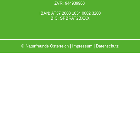
ZVR: 944939968
IBAN: AT37 2060 1034 0002 3200
BIC: SPBRAT2BXXX
© Naturfreunde Österreich |
Impressum
|
Datenschutz