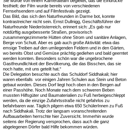
Sie wurde von einem Kamerateam begleitet, das die Eindrücke
festhielt; der Film wurde bereits von verschiedenen
Fernsehsendern und auf Filmfestivals gezeigt.
Das Bild, das sich den Naturfreunden in Darme bot, konnte
kontrastreicher nicht sein. Ernst Dullnigg, Geschäftsführer der
Naturfreunde Niederösterreich, erinnert sich: „Es gab nur
notdürftig ausgebesserte Straßen, provisorisch
zusammengezimmerte Hütten ohne Strom und sanitäre Anlagen,
Berge von Schutt. Aber es gab auch große Aktivität: etwa das
emsige Treiben auf den umliegenden Feldern und in den Gärten,
wo bereits Obst und Gemüse prächtig gediehen und bald geerntet
werden konnten. Besonders schön war die ungebrochene
Gastfreundlichkeit der Bevölkerung, die das Bisschen, das sie
noch hatte, mit uns geteilt hat.“
Die Delegation besuchte auch das Schuldorf Siddhakali; hier
waren ebenfalls vor einigen Jahren Schulen aus Stein und Beton
gebaut worden. Dieses Dorf liegt hoch oben in den Bergen auf
einer Passhöhe. Noch Monate nach dem schweren Beben
mussten Hilfsgüter und Baumaterialien zu Fuß herbeigeschleppt
werden, da die einzige Zufahrtsstraße nicht gefahrlos zu
befahrbaren war. Täglich pilgern etwa 650 SchülerInnen zu Fuß
nach Siddhakali. Trotz der langsam voranschreitenden
Aufbauarbeiten herrschte hier Zuversicht. Immerhin wurde
seitens der Regierung versprochen, dass auch die ganz
abgelegenen Dörfer bald Hilfe bekommen würden.