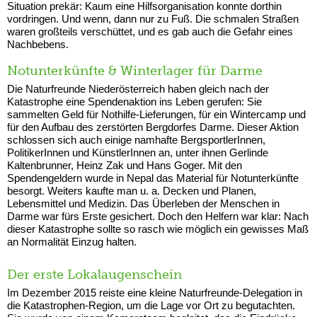
Situation prekär: Kaum eine Hilfsorganisation konnte dorthin
vordringen. Und wenn, dann nur zu Fuß. Die schmalen Straßen
waren großteils verschüttet, und es gab auch die Gefahr eines
Nachbebens.
Notunterkünfte & Winterlager für Darme
Die Naturfreunde Niederösterreich haben gleich nach der
Katastrophe eine Spendenaktion ins Leben gerufen: Sie
sammelten Geld für Nothilfe-Lieferungen, für ein Wintercamp und
für den Aufbau des zerstörten Bergdorfes Darme. Dieser Aktion
schlossen sich auch einige namhafte BergsportlerInnen,
PolitikerInnen und KünstlerInnen an, unter ihnen Gerlinde
Kaltenbrunner, Heinz Zak und Hans Goger. Mit den
Spendengeldern wurde in Nepal das Material für Notunterkünfte
besorgt. Weiters kaufte man u. a. Decken und Planen,
Lebensmittel und Medizin. Das Überleben der Menschen in
Darme war fürs Erste gesichert. Doch den Helfern war klar: Nach
dieser Katastrophe sollte so rasch wie möglich ein gewisses Maß
an Normalität Einzug halten.
Der erste Lokalaugenschein
Im Dezember 2015 reiste eine kleine Naturfreunde-Delegation in
die Katastrophen-Region, um die Lage vor Ort zu begutachten.