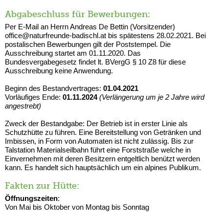
Abgabeschluss für Bewerbungen:
Per E-Mail an Herrn Andreas De Bettin (Vorsitzender)
office@naturfreunde-badischl.at
bis spätestens 28.02.2021.
Bei
postalischen Bewerbungen gilt der Poststempel.
Die
Ausschreibung startet am
01.11.2020.
Das
Bundesvergabegesetz findet lt. BVergG § 10 Z8 f
ür diese
Ausschreibung keine
Anwendung.
Beginn des Bestandvertrages:
01.04.2021
Vorläufiges Ende:
01.11.2024
(Verlängerung um je 2 Jahre wird
angestrebt)
Zweck der Bestandgabe:
Der Betrieb ist in erster Linie als
Schutzhütte zu
führen. Eine Bereitstellung von
Getränken und
Imbissen, in Form von Automaten ist n
icht zulässig. Bis zur
Talstation
Materialseilbahn führt eine Forststraße welche in
E
invernehmen mit deren Besitzern
entgeltlich benützt werden
kann.
Es handelt sich hauptsächlich um ein alpines Publik
um.
Fakten zur Hütte:
Öffnungszeiten
:
Von Mai bis Oktober von Montag
bis Sonntag