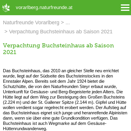
➜ Hauptregion der Seite anspringen
vorarlberg.naturfreunde.at
Naturfreunde Vorarlberg
Verpachtung Buchsteinhaus ab Saison 2021
Verpachtung Buchsteinhaus ab Saison
2021
Das Buchsteinhaus, das 2010 an
gleicher Stelle neu errichtet
wurde, liegt auf der Südseite des
Buchsteinstockes in den
Ennstaler Alpen.
Bereits seit dem Jahr 1924 bietet
die
Schutzhütte, die von den
Naturfreunden Steyr erbaut
wurde,
Unterkunft für Gesäuse-
und Berg-Begeisterte jeden Alters.
Die
Hütte liegt auf dem Weg zur Besteigung des Groß
en Buchsteins
(2.224 m) und
der St. Gallener Spitze (2.144 m). Gipfel und Hütte
wollen verdient sogar regelrecht
erobert werden. Der Aufstieg auf
das Buchsteinhaus
eignet sich junge und
heranreifende Alpinisten
dann, wenn sie über eine g
ute Grundkondition verfügen.
Das
Buchsteinhaus ist auch Wegmarke auf dem Gesäuse
-
Hüttenrundwanderweg.