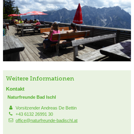
Weitere Informationen
Kontakt
Naturfreunde Bad Ischl
Vorsitzender Andreas De Bettin
+43 6132 26991 30
office@naturfreunde-badischl.at