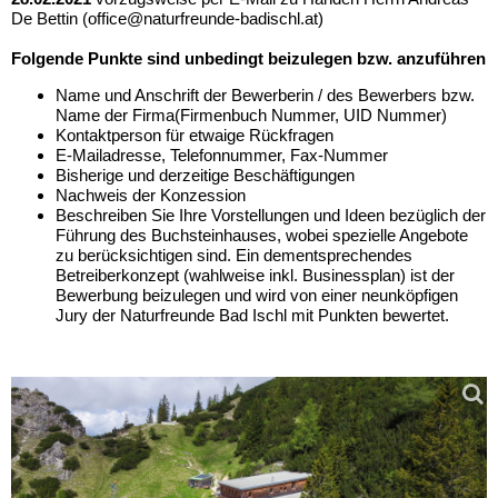
De
Bettin
(office@naturfreunde-badischl.at)
Folgende Punkte sind unbedingt beizulegen bzw. anzuführen
Name
und
Anschrift
der Bewerberin / des Bewerbers bzw.
Name der Firma
(Firmenbuch Nummer, UID Nummer)
Kontaktperson
für etwaige Rückfragen
E-Mailadresse, Telefonnummer, Fax-Nummer
Bisherige und derzeitige
Beschäftigungen
Nachweis der Konzession
Beschreiben Sie Ihre Vorstellungen und Ideen be
züglich der
Führung des
Buchsteinhauses, wobei spezielle Angebote
zu berück
sichtigen sind. Ein
dementsprechendes
Betreiberkonzept
(wahlweise inkl. Businessplan) ist der
Bewerbung beizulegen und wird von einer neunköpfige
n
Jury der Naturfreunde Bad
Ischl mit Punkten bewertet.