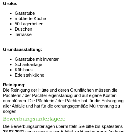
Größe:
Gaststube
möblierte Küche
50 Lagerbetten
Duschen
Terrasse
Grundausstattung:
Gaststube mit Inventar
Schankanlage
Kühlhaus
Edelstahlküche
Reinigung:
Die Reinigung der Hütte und deren
Grünflächen müssen die
Pächterin / der
Pächter
eigenständig und auf eigene Kosten
durchführen. Die Pächterin / der Pächter
hat für die Entsorgung
aller Abfälle und
hat für die ordnungsgemäße
Mülltrennung zu
sorgen
Bewerbungsunterlagen:
Die Bewerbungsunterlagen übermitteln Sie bitte bis
spätestens
28.02.2021
vorzugsweise per E-Mail zu Handen Herrn Andreas