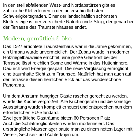
In den steil abfallenden West- und Nordabstürzen gibt es
zahlreiche Klettertouren in den unterschiedlichsten
Schwierigkeitsgraden. Einer der landschaftlich schönsten
Klettersteige ist der versicherte Naturfreunde-Steig, der genau bei
der Terrasse des Traunsteinhauses endet.
Modern, gemütlich & öko
Das 1927 errichtete Traunsteinhaus war in die Jahre gekommen,
ein Umbau wurde unvermeidlich. Der Zubau wurde in moderner
Holzriegelbauweise errichtet, eine große Glasfront bei der
Terrasse lässt reichlich Sonne und Wärme in das Hütteninnere.
Dadurch wird Energie gespart. Die neue Verglasung ermöglicht
eine traumhafte Sicht zum Traunsee. Natürlich hat man auch auf
der Terrasse diesen herrlichen Blick auf das wunderschöne
Panorama.
Um dem Ansturm hungriger Gäste rascher gerecht zu werden,
wurde die Küche vergrößert. Alle Küchengeräte und die sonstige
Ausstattung wurden komplett erneuert und entsprechen nun dem
erforderlichen EU-Standard.
Zwei gemütliche Gasträume bieten 60 Personen Platz.
Auch die Schlafmöglichkeiten wurden modernisiert. Das
ursprüngliche Massenlager baute man zu einem netten Lager mit
Vierer-, Sechser- und Achterkojen um.