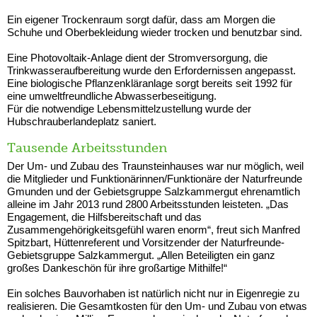
Ein eigener Trockenraum sorgt dafür, dass am Morgen die
Schuhe und Oberbekleidung wieder trocken und benutzbar sind.
Eine Photovoltaik-Anlage dient der Stromversorgung, die
Trinkwasseraufbereitung wurde den Erfordernissen angepasst.
Eine biologische Pflanzenkläranlage sorgt bereits seit 1992 für
eine umweltfreundliche Abwasserbeseitigung.
Für die notwendige Lebensmittelzustellung wurde der
Hubschrauberlandeplatz saniert.
Tausende Arbeitsstunden
Der Um- und Zubau des Traunsteinhauses
war nur möglich, weil
die Mitglieder und Funktionärinnen/Funktionäre der Naturfreunde
Gmunden und der Gebietsgruppe Salzkammergut ehrenamtlich
alleine im Jahr 2013 rund 2800 Arbeitsstunden leisteten. „Das
Engagement, die Hilfsbereitschaft und das
Zusammengehörigkeitsgefühl waren enorm“, freut sich Manfred
Spitzbart, Hüttenreferent und Vorsitzender der Naturfreunde-
Gebietsgruppe Salzkammergut. „Allen Beteiligten ein ganz
großes Dankeschön für ihre großartige Mithilfe!“
Ein solches Bauvorhaben ist natürlich nicht nur in Eigenregie zu
realisieren. Die Gesamtkosten für den Um- und Zubau von etwas