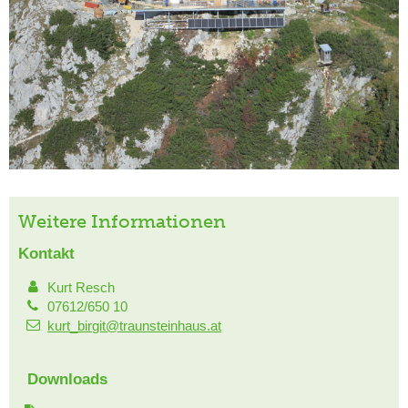
Weitere Informationen
Kontakt
Kurt Resch
07612/650 10
kurt_birgit@traunsteinhaus.at
Downloads