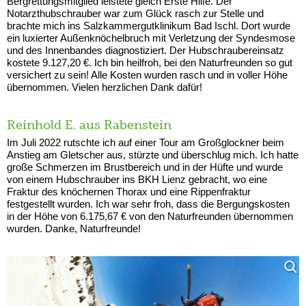
Bergrettungsmitglied leistete gleich Erste Hilfe. Der
Notarzthubschrauber war zum Glück rasch zur Stelle und
brachte mich ins Salzkammergutklinikum Bad Ischl. Dort wurde
ein luxierter Außenknöchelbruch mit Verletzung der Syndesmose
und des Innenbandes diagnostiziert. Der Hubschraubereinsatz
kostete 9.127,20 €. Ich bin heilfroh, bei den Naturfreunden so gut
versichert zu sein! Alle Kosten wurden rasch und in voller Höhe
übernommen. Vielen herzlichen Dank dafür!
Reinhold E. aus Rabenstein
Im Juli 2022 rutschte ich auf einer Tour am Großglockner beim
Anstieg am Gletscher aus, stürzte und überschlug mich. Ich hatte
große Schmerzen im Brustbereich und in der Hüfte und wurde
von einem Hubschrauber ins BKH Lienz gebracht, wo eine
Fraktur des knöchernen Thorax und eine Rippenfraktur
festgestellt wurden. Ich war sehr froh, dass die Bergungskosten
in der Höhe von 6.175,67 € von den Naturfreunden übernommen
wurden. Danke, Naturfreunde!