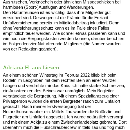
Ausrutschen, Verknöcheln oder ähnlichen Missgeschicken bei
harmlosen (Sport-)Ausflügen und Wanderungen.
Den Naturfreunden ist es wichtig, dass ihre Mitglieder gut
versichert sind. Deswegen ist die Prämie für die Freizeit-
Unfallversicherung bereits im Mitgliedsbeitrag inkludiert. Denn
ohne Versicherungsschutz kann es im Falle eines Falles
empfindlich teuer werden. Wie schnell etwas passieren kann und
wie hoch die Bergungskosten werden können, darüber berichten
im Folgenden vier Naturfreunde-Mitglieder (die Namen wurden
von der Redaktion geändert).
Adriana H. aus Liezen
An einem schönen Wintertag im Februar 2022 blieb ich beim
Rodeln im Lexgraben mit dem rechten Bein an einer Wurzel
hängen und verdrehte mir das Knie. Ich hatte starke Schmerzen,
ein Ausstrecken des Beines war unmöglich. Mein Begleiter
verständigte die Bergrettung. Mit einem Spezialfahrzeug einer
Privatperson wurden die ersten Bergretter rasch zum Unfallort
gebracht. Nach meiner Erstversorgung traf der
Notarzthubschrauber ein. Mittels Tau wurden die Notärztin und
Flugretter am Unfallort abgesetzt. Ich wurde notärztlich versorgt
und mit einem Ackja zu einem Zwischenlandeplatz gebracht. Dort
übernahm mich die Hubschraubercrew mittels Tau und flog mich