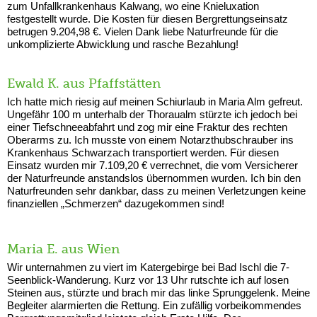
zum Unfallkrankenhaus Kalwang, wo eine Knieluxation
festgestellt wurde. Die Kosten für diesen Bergrettungseinsatz
betrugen 9.204,98 €. Vielen Dank liebe Naturfreunde für die
unkomplizierte Abwicklung und rasche Bezahlung!
Ewald K. aus Pfaffstätten
Ich hatte mich riesig auf meinen Schiurlaub in Maria Alm gefreut.
Ungefähr 100 m unterhalb der Thoraualm stürzte ich jedoch bei
einer Tiefschneeabfahrt und zog mir eine Fraktur des rechten
Oberarms zu. Ich musste von einem Notarzthubschrauber ins
Krankenhaus Schwarzach transportiert werden. Für diesen
Einsatz wurden mir 7.109,20 € verrechnet, die vom Versicherer
der Naturfreunde anstandslos übernommen wurden. Ich bin den
Naturfreunden sehr dankbar, dass zu meinen Verletzungen keine
finanziellen „Schmerzen“ dazugekommen sind!
Maria E. aus Wien
Wir unternahmen zu viert im Katergebirge bei Bad Ischl die 7-
Seenblick-Wanderung. Kurz vor 13 Uhr rutschte ich auf losen
Steinen aus, stürzte und brach mir das linke Sprunggelenk. Meine
Begleiter alarmierten die Rettung. Ein zufällig vorbeikommendes