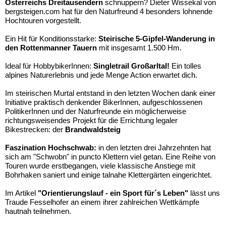
Österreichs Dreitausendern
schnuppern? Dieter Wissekal von
bergsteigen.com hat für den Naturfreund 4 besonders lohnende
Hochtouren vorgestellt.
Ein Hit für Konditionsstarke:
Steirische 5-Gipfel-Wanderung in
den Rottenmanner Tauern
mit insgesamt 1.500 Hm.
Ideal für HobbybikerInnen:
Singletrail Großarltal!
Ein tolles
alpines Naturerlebnis und jede Menge Action erwartet dich.
Im steirischen Murtal entstand in den letzten Wochen dank einer
Initiative praktisch denkender BikerInnen, aufgeschlossenen
PolitikerInnen und der Naturfreunde ein möglicherweise
richtungsweisendes Projekt für die Errichtung legaler
Bikestrecken: der
Brandwaldsteig
Faszination Hochschwab:
in den letzten drei Jahrzehnten hat
sich am "Schwobn" in puncto Klettern viel getan. Eine Reihe von
Touren wurde erstbegangen, viele klassische Anstiege mit
Bohrhaken saniert und einige talnahe Klettergärten eingerichtet.
Im Artikel
"Orientierungslauf - ein Sport für´s Leben"
lässt uns
Traude Fesselhofer an einem ihrer zahlreichen Wettkämpfe
hautnah teilnehmen.