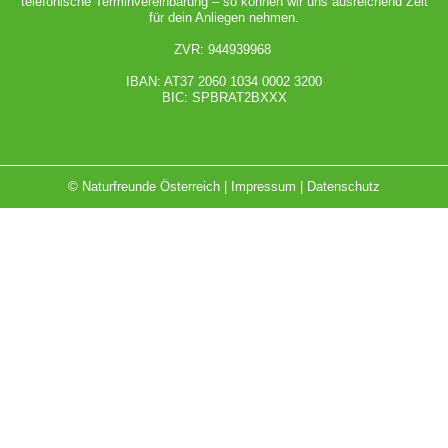
telefonische Terminvereinbarung – so können wir uns ausreichend Zeit
für dein Anliegen nehmen.
ZVR: 944939968
IBAN: AT37 2060 1034 0002 3200
BIC: SPBRAT2BXXX
© Naturfreunde Österreich |
Impressum
|
Datenschutz