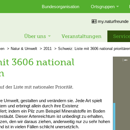
Bundesorganisation
Ortsgruppen
my.naturfreunde
Über uns
Veranstaltungen
Servic
en
Natur & Umwelt
2011
Schweiz: Liste mit 3606 national prioritäre
it 3606 national
n
 der Liste mit nationaler Priorität.
e Umwelt, gestalten und verändern sie. Jede Art spielt
em und erbringt allein durch ihre Existenz
rt; indem ein Pilz zum Beispiel Mineralstoffe im Boden
stäubt. Dieser Artenreichtum ist unbedingt zu erhalten,
zen, den wir daraus ziehen, anderweitig nur zu sehr hohen
 ist in vielen Fällen schlicht unersetzlich.