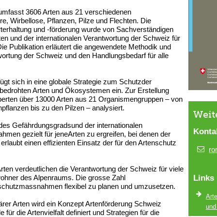
en umfasst 3606 Arten aus 21 verschiedenen
e, Wirbellose, Pflanzen, Pilze und Flechten. Die
Arterhaltung und -förderung wurde von Sachverständigen
n und der internationalen Verantwortung der Schweiz für
e Publikation erläutert die angewendete Methodik und
wortung der Schweiz und den Handlungsbedarf für alle
 fügt sich in eine globale Strategie zum Schutzder
 bedrohten Arten und Ökosystemen ein. Zur Erstellung
xperten über 13000 Arten aus 21 Organismengruppen – von
pflanzen bis zu den Pilzen – analysiert.
Weit
d des Gefährdungsgradsund der internationalen
Konta
men gezielt für jeneArten zu ergreifen, bei denen der
rlaubt einen effizienten Einsatz der für den Artenschutz
ro
ten verdeutlichen die Verantwortung der Schweiz für viele
Links
wohner des Alpenraums. Die grosse Zahl
urschutzmassnahmen flexibel zu planen und umzusetzen.
Arte
tärer Arten wird ein Konzept Artenförderung Schweiz
und
 für die Artenvielfalt definiert und Strategien für die