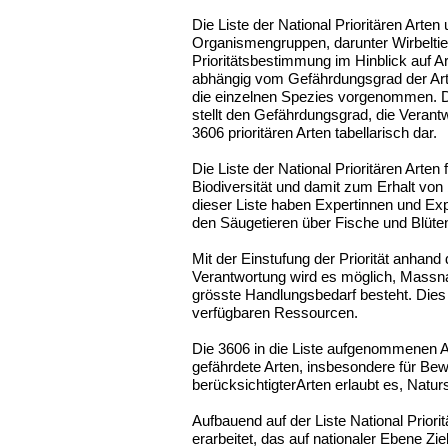
Die Liste der National Prioritären Art
Organismengruppen, darunter Wirbeltier
Prioritätsbestimmung im Hinblick auf 
abhängig vom Gefährdungsgrad der Arte
die einzelnen Spezies vorgenommen. Di
stellt den Gefährdungsgrad, die Verant
3606 prioritären Arten tabellarisch dar.
Die Liste der National Prioritären Arten
Biodiversität und damit zum Erhalt von
dieser Liste haben Expertinnen und E
den Säugetieren über Fische und Blüten
Mit der Einstufung der Priorität anhan
Verantwortung wird es möglich, Massnah
grösste Handlungsbedarf besteht. Dies e
verfügbaren Ressourcen.
Die 3606 in die Liste aufgenommenen Ar
gefährdete Arten, insbesondere für Be
berücksichtigterArten erlaubt es, Nat
Aufbauend auf der Liste National Priori
erarbeitet, das auf nationaler Ebene Ziele