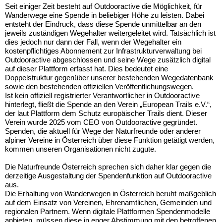
Seit einiger Zeit besteht auf Outdooractive die Möglichkeit, für
Wanderwege eine Spende in beliebiger Höhe zu leisten. Dabei
entsteht der Eindruck, dass diese Spende unmittelbar an den
jeweils zuständigen Wegehalter weitergeleitet wird. Tatsächlich ist
dies jedoch nur dann der Fall, wenn der Wegehalter ein
kostenpflichtiges Abonnement zur Infrastrukturverwaltung bei
Outdooractive abgeschlossen und seine Wege zusätzlich digital
auf dieser Plattform erfasst hat. Dies bedeutet eine
Doppelstruktur gegenüber unserer bestehenden Wegedatenbank
sowie den bestehenden offiziellen Veröffentlichungswegen.
Ist kein offiziell registrierter Verantwortlicher in Outdooractive
hinterlegt, fließt die Spende an den Verein „European Trails e.V.“,
der laut Plattform dem Schutz europäischer Trails dient. Dieser
Verein wurde 2025 vom CEO von Outdooractive gegründet.
Spenden, die aktuell für Wege der Naturfreunde oder anderer
alpiner Vereine in Österreich über diese Funktion getätigt werden,
kommen unseren Organisationen nicht zugute.
Die Naturfreunde Österreich sprechen sich daher klar gegen die
derzeitige Ausgestaltung der Spendenfunktion auf Outdooractive
aus.
Die Erhaltung von Wanderwegen in Österreich beruht maßgeblich
auf dem Einsatz von Vereinen, Ehrenamtlichen, Gemeinden und
regionalen Partnern. Wenn digitale Plattformen Spendenmodelle
anbieten, müssen diese in enger Abstimmung mit den betroffenen