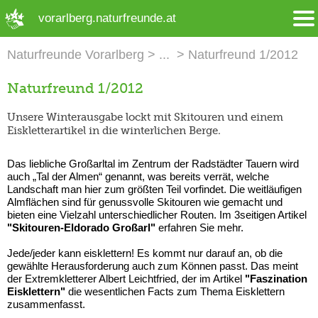
➜ Hauptregion der Seite anspringen
vorarlberg.naturfreunde.at
Naturfreunde Vorarlberg
Naturfreund 1/2012
Naturfreund 1/2012
Unsere Winterausgabe lockt mit Skitouren und einem
Eiskletterartikel in die winterlichen Berge.
Das liebliche Großarltal im Zentrum der Radstädter Tauern wird
auch „Tal der Almen“ genannt, was bereits verrät, welche
Landschaft man hier zum größten Teil vorfindet. Die weitläufigen
Almflächen sind für genussvolle Skitouren wie gemacht und
bieten eine Vielzahl unterschiedlicher Routen. Im 3seitigen Artikel
"Skitouren-Eldorado Großarl"
erfahren Sie mehr.
Jede/jeder kann eisklettern! Es kommt nur darauf an, ob die
gewählte Herausforderung auch zum Können passt. Das meint
der Extremkletterer Albert Leichtfried, der im Artikel
"Faszination
Eisklettern"
die wesentlichen Facts zum Thema Eisklettern
zusammenfasst.