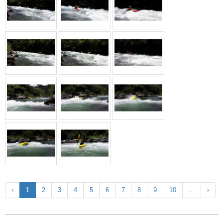
‹
1
2
3
4
5
6
7
8
9
10
...
›