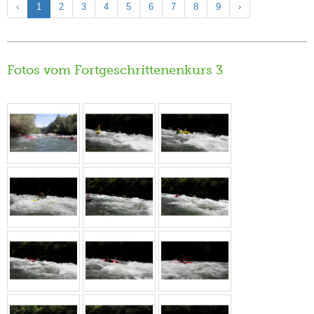
‹
1
2
3
4
5
6
7
8
9
›
Fotos vom Fortgeschrittenenkurs 3