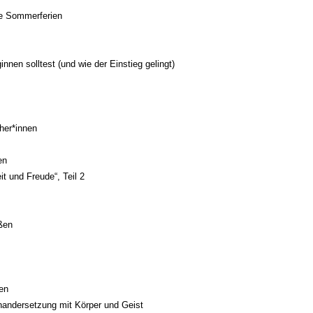
ie Sommerferien
en solltest (und wie der Einstieg gelingt)
her*innen
en
t und Freude“, Teil 2
ßen
en
nandersetzung mit Körper und Geist