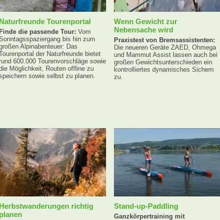
Naturfreunde Tourenportal
Wenn Gewicht zur
Nebensache wird
Finde die passende Tour:
Vom
Sonntagsspaziergang bis hin zum
Praxistest von Bremsassistenten:
großen Alpinabenteuer: Das
Die neueren Geräte ZAED, Ohmega
Tourenportal der Naturfreunde bietet
und Mammut Assist lassen auch bei
rund 600.000 Tourenvorschläge sowie
großen Gewichtsunterschieden ein
die Möglichkeit, Routen offline zu
kontrolliertes dynamisches Sichern
speichern sowie selbst zu planen.
zu.
Herbstwanderungen richtig
Stand-up-Paddling
planen
Ganzkörpertraining mit