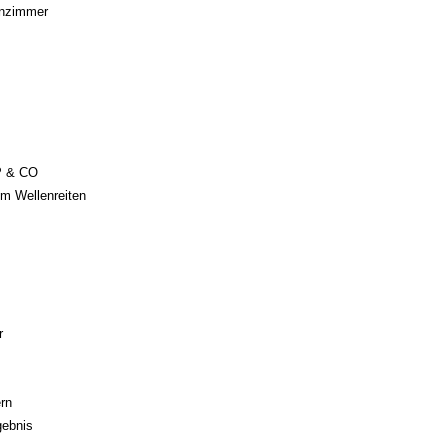
hnzimmer
UP & CO
m Wellenreiten
r
ern
gebnis