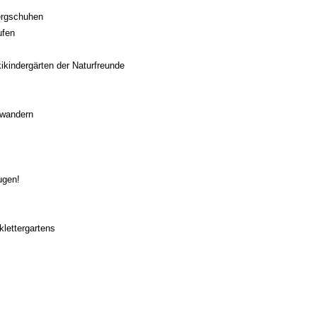
ergschuhen
ufen
kikindergärten der Naturfreunde
hwandern
ugen!
klettergartens