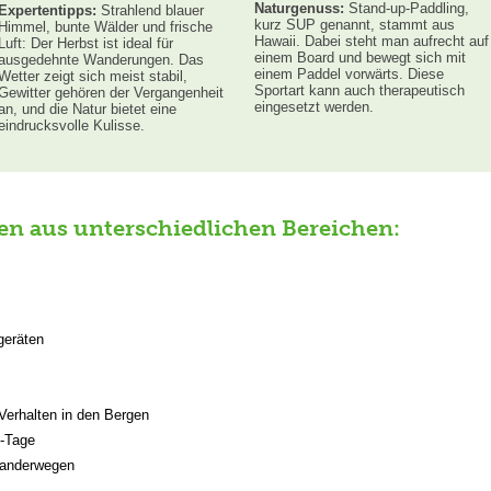
Naturgenuss:
Stand-up-Paddling,
Expertentipps:
Strahlend blauer
kurz SUP genannt, stammt aus
Himmel, bunte Wälder und frische
Hawaii. Dabei steht man aufrecht auf
Luft: Der Herbst ist ideal für
einem Board und bewegt sich mit
ausgedehnte Wanderungen. Das
einem Paddel vorwärts. Diese
Wetter zeigt sich meist stabil,
Sportart kann auch therapeutisch
Gewitter gehören der Vergangenheit
eingesetzt werden.
an, und die Natur bietet eine
eindrucksvolle Kulisse.
en aus unterschiedlichen Bereichen:
geräten
Verhalten in den Bergen
t-Tage
 Wanderwegen