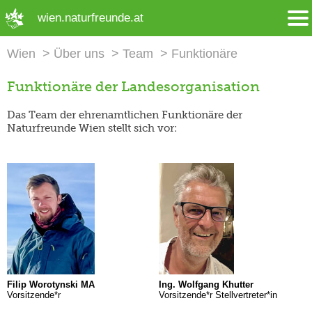
➜ Hauptregion der Seite anspringen
wien.naturfreunde.at
Wien
Über uns
Team
Funktionäre
Funktionäre der Landesorganisation
Das Team der ehrenamtlichen Funktionäre der
Naturfreunde Wien stellt sich vor:
Filip Worotynski MA
Ing. Wolfgang Khutter
Vorsitzende*r
Vorsitzende*r Stellvertreter*in