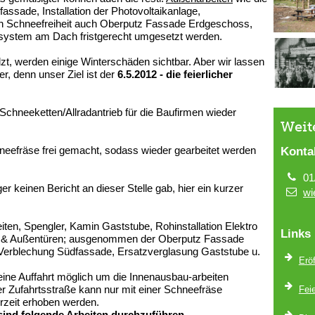
fassade, Installation der Photovoltaikanlage,
h Schneefreiheit auch Oberputz Fassade Erdgeschoss,
ssystem am Dach fristgerecht umgesetzt werden.
zt, werden einige Winterschäden sichtbar. Aber wir lassen
er, denn unser Ziel ist der
6.5.2012 - die feierlicher
 Schneeketten/Allradantrieb für die Baufirmen wieder
Weit
hneefräse frei gemacht, sodass wieder gearbeitet werden
Konta
01
 keinen Bericht an dieser Stelle gab, hier ein kurzer
wi
ten, Spengler, Kamin Gaststube, Rohinstallation Elektro
Links
er & Außentüren; ausgenommen der Oberputz Fassade
 Verblechung Südfassade, Ersatzverglasung Gaststube u.
Erö
eine Auffahrt möglich um die Innenausbau-arbeiten
 Zufahrtsstraße kann nur mit einer Schneefräse
Fei
rzeit erhoben werden.
sind folgende Arbeiten durchzuführen