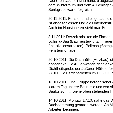
flacheren Dachteil sind nahezu abgesc
dem Winterraum und dem Außenlager wer
Senkgrube war erfolgreich!
20.11.2011: Fenster sind eingebaut, di
ist angeschlossen und die Unterkonstru
Auch im Hausinneren sieht man Fortsch
3.11.2011: Derzeit arbeiten die Firmen
Schmid-Bau (Baumeister- u. Zimmererar
(Installationsarbeiten), Pollross (Spen
Fenstermontage.
20.10.2011: Die Dachhülle (Holzbau) ist
abgedeckt. Die Außenwände der Senkgr
Dichtheitsprobe der äußeren Hülle erfo
27.10. Die Estricharbeiten im EG / OG
16.10.2011: Eine Gruppe koreanischer A
klarem Tag unsere Baustelle und war sich
Baufortschritt. Siehe oben stehenden l
14.10.2011: Montag, 17.10. sollte da
Dachdämmung gemacht werden. Ab Mit
Arbeiten beginnen.