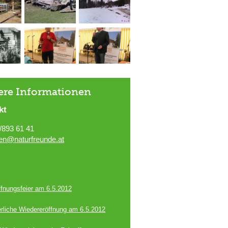
ere Informationen
kt
/893 61 41
en@naturfreunde.at
ffnungsfeier am 6.5.2012
erliche Wiedereröffnung am 6.5.2012