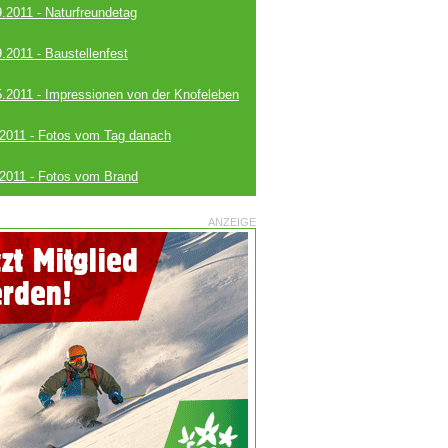
9.2011 - Naturfreundetag
9.2011 - Baustellenfest
5.2011 - Impressionen von der Knofeleben
.2011 - Fotos vom Tag danach
.2011 - Fotos vom Brand
ANZEIGE