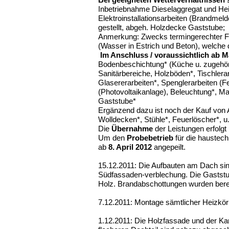
Inbetriebnahme Dieselaggregat und Hei
Elektroinstallationsarbeiten (Brandmel
gestellt, abgeh. Holzdecke Gaststube;
Anmerkung: Zwecks termingerechter Fer
(Wasser in Estrich und Beton), welche
Im Anschluss / voraussichtlich ab 
Bodenbeschichtung* (Küche u. zugehörig
Sanitärbereiche, Holzböden*, Tischlera
Glasererarbeiten*, Spenglerarbeiten (Fe
(Photovoltaikanlage), Beleuchtung*, M
Gaststube*
Ergänzend dazu ist noch der Kauf von 
Wolldecken*, Stühle*, Feuerlöscher*, u.a
Die
Übernahme
der Leistungen erfolgt
Um den
Probebetrieb
für die haustech
ab
8. April 2012
angepeilt.
15.12.2011: Die
Aufbauten am Dach sind 
Südfassaden-verblechung. D
ie Gastst
Holz.
Brandabschottungen wurden bere
7.12.2011: Montage sämtlicher Heizkörp
1.12.2011: Die Holzfassade und der Kam