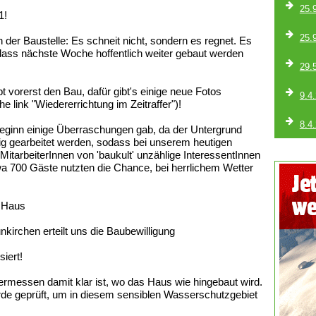
25.
1!
25.
 der Baustelle: Es schneit nicht, sondern es regnet. Es
odass nächste Woche hoffentlich weiter gebaut werden
29.
t vorerst den Bau, dafür gibt's einige neue Fotos
9.4
e link "Wiedererrichtung im Zeitraffer")!
8.4
eginn einige Überraschungen gab, da der Untergrund
ig gearbeitet werden, sodass bei unserem heutigen
MitarbeiterInnen von 'baukult' unzählige InteressentInnen
wa 700 Gäste nutzten die Chance, bei herrlichem Wetter
s Haus
irchen erteilt uns die Baubewilligung
iert!
rmessen damit klar ist, wo das Haus wie hingebaut wird.
 geprüft, um in diesem sensiblen Wasserschutzgebiet