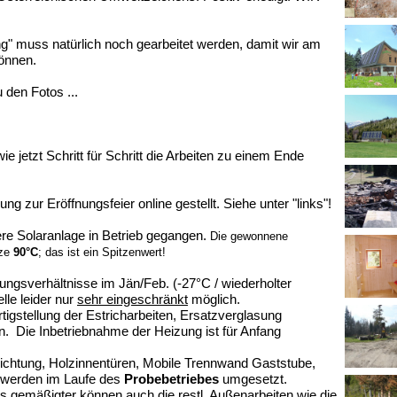
" muss natürlich noch gearbeitet werden, damit wir am
können.
 den Fotos ...
ie jetzt Schritt für Schritt die Arbeiten zu einem Ende
g zur Eröffnungsfeier online gestellt. Siehe unter "links"!
ere Solaranlage in Betrieb gegangen.
Die gewonnene
lze
90°C
; das ist ein Spitzenwert!
ungsverhältnisse im Jän/Feb. (-27°C / wiederholter
lle leider nur
sehr eingeschränkt
möglich.
tigstellung der Estricharbeiten, Ersatzverglasung
fen. Die Inbetriebnahme der Heizung ist für Anfang
chtung, Holzinnentüren, Mobile Trennwand Gaststube,
n werden im Laufe des
Probebetriebes
umgesetzt.
as gemäßigter können auch die restl.
Außenarbeiten
wie die