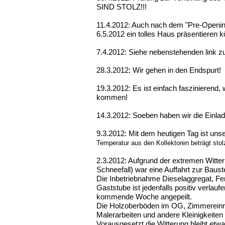
SIND STOLZ!!!
11.4.2012: Auch nach dem "Pre-Opening
6.5.2012 ein tolles Haus präsentieren 
7.4.2012: Siehe nebenstehenden link zu
28.3.2012: Wir gehen in den Endspurt!
19.3.2012: Es ist einfach faszinierend, w
kommen!
14.3.2012: Soeben haben wir die Einladun
9.3.2012: Mit dem heutigen Tag ist uns
Temperatur aus den Kollektoren beträgt sto
2.3.2012: Aufgrund der extremen Witter
Schneefall) war eine Auffahrt zur Bauste
Die Inbetriebnahme Dieselaggregat, Fer
Gaststube ist jedenfalls positiv verlau
kommende Woche angepeilt.
Die Holzoberböden im OG, Zimmereinri
Malerarbeiten und andere Kleinigkeite
Vorausgesetzt die Witterung bleibt etw