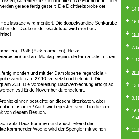
hlossen, Außenfenster sind montiert. Die Flachdächer über
den gerade fertig gestellt. Die Dichtheitsprobe der
14.
16.
e Holzfassade wird montiert. Die doppelwandige Senkgrube
ktion der Decke in der Gaststube wird montiert.
ritte!
15.
7.1
beiten), Roth (Elektroarbeiten), Heiko
glerarbeiten) und am Montag beginnt die Firma Edel mit der
1.1
 fertig montiert und mit der Dampfsperre regendicht +
20.1
ube werden am 27.10. versetzt und betoniert. Die
lgt am 2.11. Die Vorbereitung Dachverblechung erfolgt ab
13.
 werden vstl Ende November durchgeführt.
3.1
rchitektInnen besuchte an diesem bitterkalten, aber
tlich fasziniert! Auch wir begeistert sein - bei diesem
16.
ink von diesem Besuch.
Arc
s Dach aufs Haus kommen und anschließend die
te kommender Woche wird der Spengler mit seinen
11.