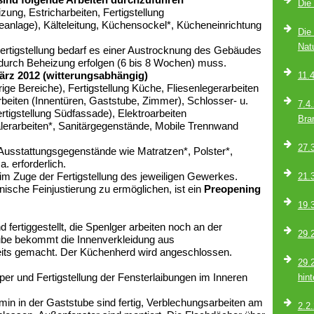
Die 
zung, Estricharbeiten
, Fertigstellung
deanlage), Kälteleitung, Küchensockel*, Kücheneinrichtung
Die
Nat
tigstellung bedarf es einer
Austrocknung des Gebäudes
 durch Beheizung erfolgen (6 bis 8 Wochen) muss.
März 2012 (witterungsabhängig)
11.
e Bereiche), Fertigstellung Küche, Fliesenlegerarbeiten
rbeiten (Innentüren, Gaststube, Zimmer), Schlosser- u.
7.4
rtigstellung Südfassade), Elektroarbeiten
Bra
alerarbeiten*, Sanitärgegenstände, Mobile Trennwand
27.
Ausstattungsgegenstände wie Matratzen*, Polster*,
. erforderlich.
 im Zuge der Fertigstellung des jeweiligen Gewerkes.
21.
nische Feinjustierung zu ermöglichen, ist ein
Preopening
19.
fertiggestellt, die
Spenlger arbeiten noch an der
29.
ube bekommt die Innenverkleidung aus
its gemacht. Der
Küchenherd wird angeschlossen.
29.
er und Fertigstellung der Fensterlaibungen im Inneren
hin
in in der Gaststube sind fertig, Verblechungsarbeiten am
2.2.