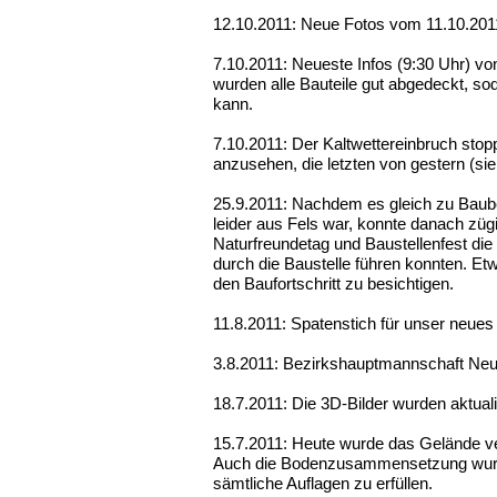
12.10.2011: Neue Fotos vom 11.10.201
7.10.2011: Neueste Infos (9:30 Uhr) von
wurden alle Bauteile gut abgedeckt, s
kann.
7.10.2011: Der Kaltwettereinbruch stopp
anzusehen, die letzten von gestern (sieh
25.9.2011: Nachdem es gleich zu Baub
leider aus Fels war, konnte danach züg
Naturfreundetag und Baustellenfest die 
durch die Baustelle führen konnten. Et
den Baufortschritt zu besichtigen.
11.8.2011: Spatenstich für unser neue
3.8.2011: Bezirkshauptmannschaft Neunk
18.7.2011: Die 3D-Bilder wurden aktualis
15.7.2011: Heute wurde das Gelände ve
Auch die Bodenzusammensetzung wurde
sämtliche Auflagen zu erfüllen.