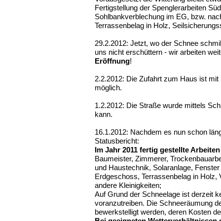
Fertigstellung der Spenglerarbeiten Süd
Sohlbankverblechung im EG, bzw. nac
Terrassenbelag in Holz, Seilsicherung
29.2.2012: Jetzt, wo der Schnee schmil
uns nicht erschüttern - wir arbeiten weit
Eröffnung
!
2.2.2012: Die Zufahrt zum Haus ist mit
möglich.
1.2.2012: Die Straße wurde mittels Sc
kann.
16.1.2012: Nachdem es nun schon länger
Statusbericht:
Im Jahr 2011 fertig gestellte Arbeiten
Baumeister, Zimmerer, Trockenbauarbei
und Haustechnik, Solaranlage, Fenst
Erdgeschoss, Terrassenbelag in Holz,
andere Kleinigkeiten;
Auf Grund der Schneelage ist derzeit k
voranzutreiben. Die Schneeräumung der
bewerkstelligt werden, deren Kosten de
Bei geeigneten Wetterverhältnissen 