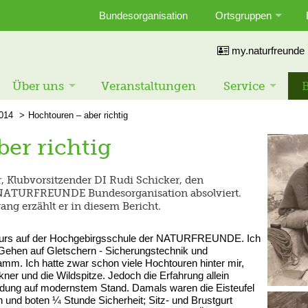
Bundesorganisation
Ortsgruppen
my.naturfreunde
Über uns
Veranstaltungen
Service
B
014
Hochtouren – aber richtig
er richtig
r, Klubvorsitzender DI Rudi Schicker, den
 NATURFREUNDE Bundesorganisation absolviert.
ng erzählt er in diesem Bericht.
kurs auf der Hochgebirgsschule der NATURFREUNDE. Ich
 Gehen auf Gletschern - Sicherungstechnik und
mm. Ich hatte zwar schon viele Hochtouren hinter mir,
ner und die Wildspitze. Jedoch die Erfahrung allein
ildung auf modernstem Stand. Damals waren die Eisteufel
n und boten ¼ Stunde Sicherheit; Sitz- und Brustgurt