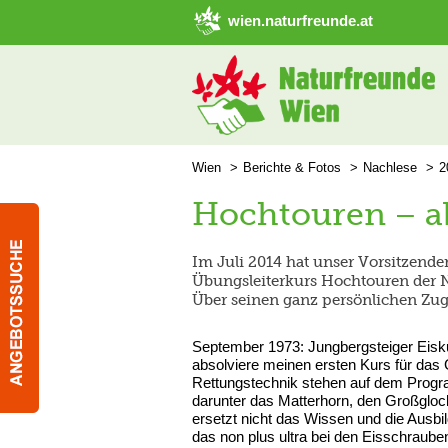
➜ Hauptregion der Seite anspringen
wien.naturfreunde.at
Wien
Berichte & Fotos
Nachlese
2
Hochtouren – ab
Im Juli 2014 hat unser Vorsitzende
Übungsleiterkurs Hochtouren der
Über seinen ganz persönlichen Zuga
September 1973: Jungbergsteiger Eis
absolviere meinen ersten Kurs für das
Rettungstechnik stehen auf dem Progra
darunter das Matterhorn, den Großglock
ersetzt nicht das Wissen und die Ausb
das non plus ultra bei den Eisschraube