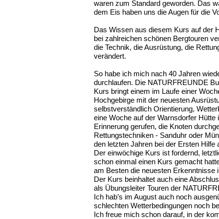
waren zum Standard geworden. Das war 
dem Eis haben uns die Augen für die Vo
Das Wissen aus diesem Kurs auf der Hoc
bei zahlreichen schönen Bergtouren ver
die Technik, die Ausrüstung, die Rettun
verändert.
So habe ich mich nach 40 Jahren wiede
durchlaufen. Die NATURFREUNDE Bunde
Kurs bringt einem im Laufe einer Woche
Hochgebirge mit der neuesten Ausrüstu
selbstverständlich Orientierung, Wette
eine Woche auf der Warnsdorfer Hütte 
Erinnerung gerufen, die Knoten durchges
Rettungstechniken - Sanduhr oder Mün
den letzten Jahren bei der Ersten Hilfe 
Der einwöchige Kurs ist fordernd, letztl
schon einmal einen Kurs gemacht hatte
am Besten die neuesten Erkenntnisse i
Der Kurs beinhaltet auch eine Abschlus
als Übungsleiter Touren der NATURFREU
Ich hab’s im August auch noch ausgenüt
schlechten Wetterbedingungen noch b
Ich freue mich schon darauf, in der