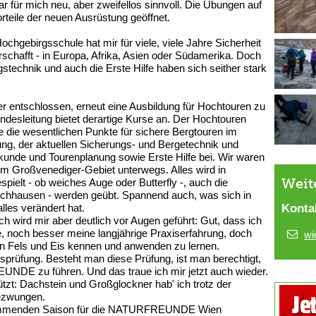
für mich neu, aber zweifellos sinnvoll. Die Übungen auf
rteile der neuen Ausrüstung geöffnet.
hgebirgsschule hat mir für viele, viele Jahre Sicherheit
schafft - in Europa, Afrika, Asien oder Südamerika. Doch
gstechnik und auch die Erste Hilfe haben sich seither stark
r entschlossen, erneut eine Ausbildung für Hochtouren zu
sleitung bietet derartige Kurse an. Der Hochtouren
 die wesentlichen Punkte für sichere Bergtouren im
ng, der aktuellen Sicherungs- und Bergetechnik und
rkunde und Tourenplanung sowie Erste Hilfe bei. Wir waren
im Großvenediger-Gebiet unterwegs. Alles wird in
Weit
pielt - ob weiches Auge oder Butterfly -, auch die
chhausen - werden geübt. Spannend auch, was sich in
Konta
alles verändert hat.
ich wird mir aber deutlich vor Augen geführt: Gut, dass ich
, noch besser meine langjährige Praxiserfahrung, doch
wi
n Fels und Eis kennen und anwenden zu lernen.
sprüfung. Besteht man diese Prüfung, ist man berechtigt,
NDE zu führen. Und das traue ich mir jetzt auch wieder.
zt: Dachstein und Großglockner hab' ich trotz der
ezwungen.
 kommenden Saison für die NATURFREUNDE Wien