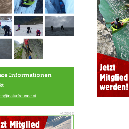
ere Informationen
kt
en@naturfreunde.at
ANZEIGE