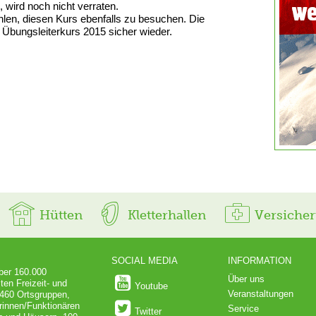
wird noch nicht verraten.
ehlen, diesen Kurs ebenfalls zu besuchen. Die
ungsleiterkurs 2015 sicher wieder.
Hütten
Kletterhallen
Versiche
SOCIAL MEDIA
INFORMATION
über 160.000
Über uns
ten Freizeit- und
Youtube
Veranstaltungen
 460 Ortsgruppen,
rinnen/Funktionären
Service
Twitter