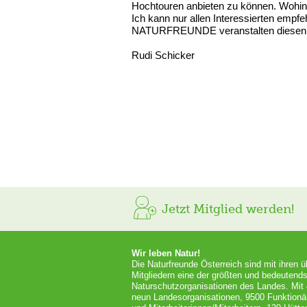
Hochtouren anbieten zu können. Wohin, 
Ich kann nur allen Interessierten empf
NATURFREUNDE veranstalten diesen Üb
Rudi Schicker
Jetzt Mitglied werden!
Wir leben Natur!
Die Naturfreunde Österreich sind mit ihren 
Mitgliedern eine der größten und bedeutends
Naturschutzorganisationen des Landes. Mit
neun Landesorganisationen, 9500 Funktionä