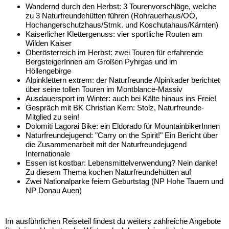
Wandernd durch den Herbst: 3 Tourenvorschläge, welche
zu 3 Naturfreundehütten führen (Rohrauerhaus/OÖ,
Hochangerschutzhaus/Stmk. und Koschutahaus/Kärnten)
Kaiserlicher Klettergenuss: vier sportliche Routen am
Wilden Kaiser
Oberösterreich im Herbst: zwei Touren für erfahrende
BergsteigerInnen am Großen Pyhrgas und im
Höllengebirge
Alpinklettern extrem: der Naturfreunde Alpinkader berichtet
über seine tollen Touren im Montblance-Massiv
Ausdauersport im Winter: auch bei Kälte hinaus ins Freie!
Gespräch mit BK Christian Kern: Stolz, Naturfreunde-
Mitglied zu sein!
Dolomiti Lagorai Bike: ein Eldorado für MountainbikerInnen
Naturfreundejugend: "Carry on the Spirit!" Ein Bericht über
die Zusammenarbeit mit der Naturfreundejugend
Internationale
Essen ist kostbar: Lebensmittelverwendung? Nein danke!
Zu diesem Thema kochen Naturfreundehütten auf
Zwei Nationalparke feiern Geburtstag (NP Hohe Tauern und
NP Donau Auen)
Im ausführlichen Reiseteil findest du weiters zahlreiche Angebote