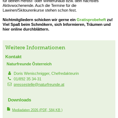
für deinen Herbst- oder Winterurlaub bzw. dein nächstes
Aktivwochenende. Auch die Termine für die
Lawinen/Skitourenkurse stehen schon fest.
Nichtmitgliedern schicken wir gerne ein
Gratisprobeheft
zu!
Viel Spaß beim Schmökern, sich Informieren, Träumen und
hier online durchblättern.
Weitere Informationen
Kontakt
Naturfreunde Österreich
Doris Wenischnigger, Chefredakteurin
01/892 35 34-31
pressestelle@naturfreunde.at
Downloads
Mediadaten 2026
(PDF, 584 KB )