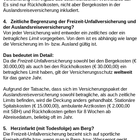
Es sind nur Rückholkosten, nicht aber Bergekosten in der
Auslandsreiseversicherung inkludiert.
4. Zeitliche Begrenzung der Freizeit-Unfallversicherung und
der Auslandsreiseversicherung?
Von jeder Versicherung wird entweder ein
zeitliches
oder ein
betragliches Limit
vorgegeben. Von dem ist es abhängig wie lange
die Versicherung im In- bzw. Ausland gültig ist.
Das bedeutet im Detail:
Da die
Freizeit-Unfallversicherung
sowohl bei den Bergekosten (€
30.000,00) als auch bei den Rückholkosten (€ 30.000,00) ein
betragliches Limit haben, gilt der Versicherungsschutz
weltweit
für das ganze Jahr.
Aufgrund der Tatsache, dass sich im Versicherungspaket der
Auslandsreiseversicherung
sowohl betragliche, als auch zeitliche
Limits befinden, wird die Deckung anders gehandhabt. Stationäre
Spitalskosten
(€ 15.000,00), ambulante Arztkosten (€ 2.000,00
mit SBH) und Rückholkosten
gelten für 8 Wochen ab
Abreisedatum, beliebig oft im Jahr.
5. Herzinfarkt (mit Todesfolge) am Berg?
Die Freizeit-Unfallversicherung bezieht sich auf sportliche
Freizeitunfälle bzw. wenn man in Berg- bzw. Wassernot gerät.