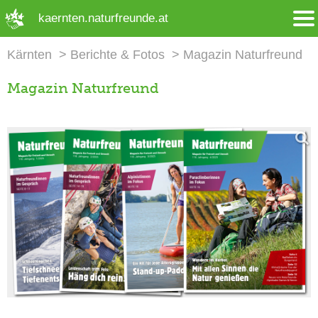
➜ Hauptregion der Seite anspringen
kaernten.naturfreunde.at
Kärnten
Berichte & Fotos
Magazin Naturfreund
Magazin Naturfreund