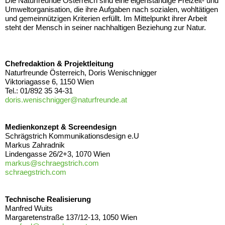
Die Naturfreunde Österreich sind eine eigenständige Freizeit- und
Umweltorganisation, die ihre Aufgaben nach sozialen, wohltätigen
und gemeinnützigen Kriterien erfüllt. Im Mittelpunkt ihrer Arbeit
steht der Mensch in seiner nachhaltigen Beziehung zur Natur.
Chefredaktion & Projektleitung
Naturfreunde Österreich, Doris Wenischnigger
Viktoriagasse 6, 1150 Wien
Tel.: 01/892 35 34-31
doris.wenischnigger@naturfreunde.at
Medienkonzept & Screendesign
Schrägstrich Kommunikationsdesign e.U
Markus Zahradnik
Lindengasse 26/2+3, 1070 Wien
markus@s
chraegstrich.com
schraegstrich.com
Technische Realisierung
Manfred Wuits
Margaretenstraße 137/12-13, 1050 Wien