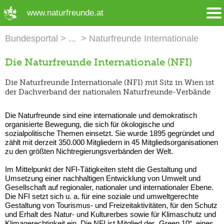
➜ Hauptregion der Seite anspringen
www.naturfreunde.at
Bundesportal
Naturfreunde Internationale
Die Naturfreunde Internationale (NFI)
Die Naturfreunde Internationale (NFI) mit Sitz in Wien ist
der Dachverband der nationalen Naturfreunde-Verbände
Die Naturfreunde sind eine internationale und demokratisch
organisierte Bewegung, die sich für ökologische und
sozialpolitische Themen einsetzt. Sie wurde 1895 gegründet und
zählt mit derzeit 350.000 Mitgliedern in 45 Mitgliedsorganisationen
zu den größten Nichtregierungsverbänden der Welt.
Im Mittelpunkt der NFI-Tätigkeiten steht die Gestaltung und
Umsetzung einer nachhaltigen Entwicklung von Umwelt und
Gesellschaft auf regionaler, nationaler und internationaler Ebene.
Die NFI setzt sich u. a. für eine soziale und umweltgerechte
Gestaltung von Tourismus- und Freizeitaktivitäten, für den Schutz
und Erhalt des Natur- und Kulturerbes sowie für Klimaschutz und
Klimagerechtigkeit ein. Die NFI ist Mitglied der „Green 10“, eines