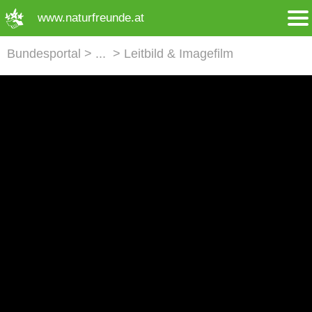
➜ Hauptregion der Seite anspringen
www.naturfreunde.at
Bundesportal
Leitbild & Imagefilm