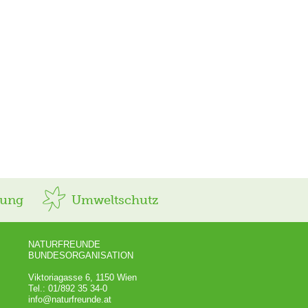
rung
Umweltschutz
NATURFREUNDE
BUNDESORGANISATION
Viktoriagasse 6, 1150 Wien
Tel.: 01/892 35 34-0
info@naturfreunde.at