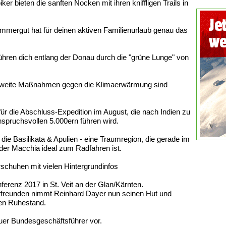
er bieten die sanften Nocken mit ihren kniffligen Trails in
ammergut hat für deinen aktiven Familienurlaub genau das
ühren dich entlang der Donau durch die "grüne Lunge" von
ltweite Maßnahmen gegen die Klimaerwärmung sind
für die Abschluss-Expedition im August, die nach Indien zu
nspruchsvollen 5.000ern führen wird.
die Basilikata & Apulien - eine Traumregion, die gerade im
der Macchia ideal zum Radfahren ist.
schuhen mit vielen Hintergrundinfos
erenz 2017 in St. Veit an der Glan/Kärnten.
turfreunden nimmt Reinhard Dayer nun seinen Hut und
ten Ruhestand.
uer Bundesgeschäftsführer vor.