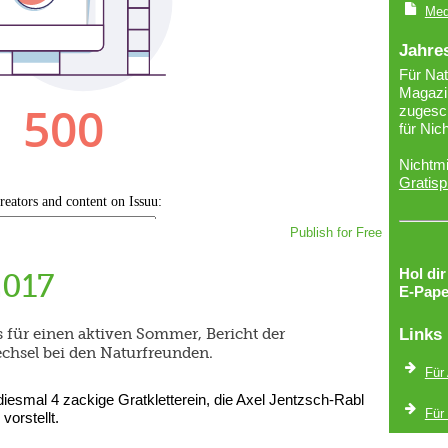
Med
Jahre
Für Nat
Magazin
zugesch
für Nic
Nichtmi
Gratisp
Publish for Free
Hol di
2017
E-Pape
pps für einen aktiven Sommer, Bericht der
Links
hsel bei den Naturfreunden.
Für
esmal 4 zackige Gratkletterein, die Axel Jentzsch-Rabl
Für
vorstellt.