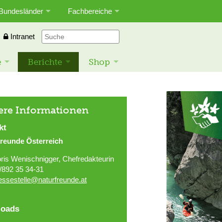
Bundesländer
Fachbereiche
Intranet
e
Berichte
Shop
ere Informationen
kt
freunde Österreich
ris Wenischnigger, Chefredakteurin
/892 35 34-31
essestelle@naturfreunde.at
oads