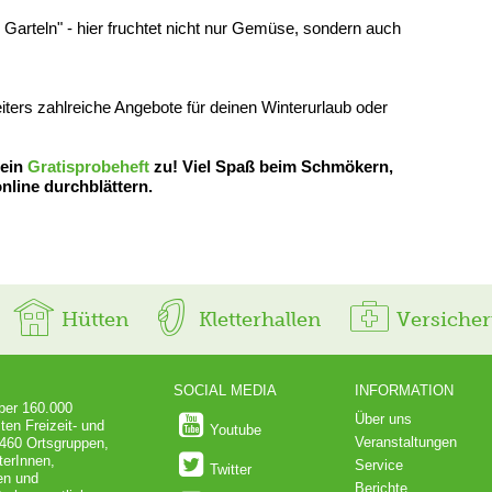
arteln" - hier fruchtet nicht nur Gemüse, sondern auch
eiters zahlreiche Angebote für deinen Winterurlaub oder
 ein
Gratisprobeheft
zu! Viel Spaß beim Schmökern,
nline durchblättern.
Hütten
Kletterhallen
Versiche
SOCIAL MEDIA
INFORMATION
über 160.000
Über uns
ten Freizeit- und
Youtube
Veranstaltungen
 460 Ortsgruppen,
terInnen,
Service
Twitter
en und
Berichte