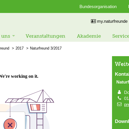
Bundesorganisation
my.naturfreunde
 uns
Veranstaltungen
Akademie
Servic
freund
2017
Naturfreund 3/2017
Weit
Konta
Natur
Do
01
pr
Downl