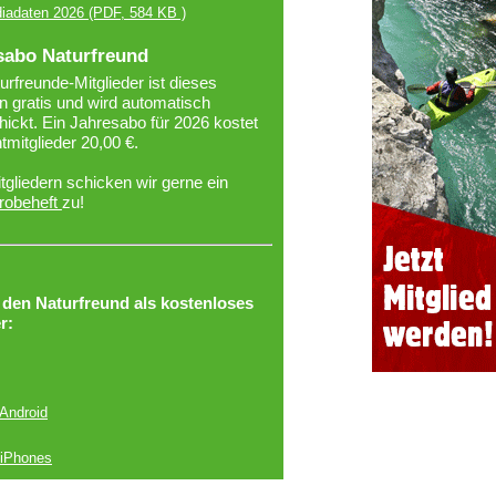
iadaten 2026
(PDF, 584 KB )
sabo Naturfreund
urfreunde-Mitglieder ist dieses
 gratis und wird automatisch
ickt. Ein Jahresabo für 2026 kostet
htmitglieder 20,00 €.
tgliedern schicken wir gerne ein
robeheft
zu!
r den Naturfreund als kostenloses
r:
 Android
 iPhones