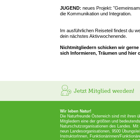
JUGEND:
neues Projekt: "Gemeinsam G
die Kommunikation und Integration.
Im ausführlichen Reiseteil findest du w
dein nächstes Aktivwochenende.
Nichtmitgliedern schicken wir gerne
sich Informieren, Träumen und hier o
Jetzt Mitglied werden!
Wir leben Natur!
Die Naturfreunde Österreich sind mit ihren 
Mitgliedern eine der größten und bedeutends
Naturschutzorganisationen des Landes. Mit
neun Landesorganisationen, 9500 Übungslei
InstruktorInnen, Funktionärinnen/Funktionär