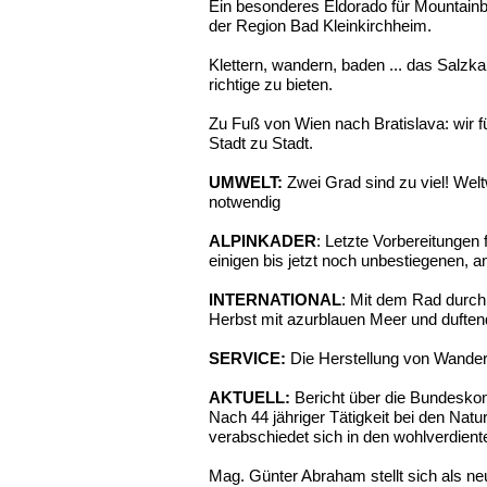
Ein besonderes Eldorado für Mountainbik
der Region Bad Kleinkirchheim.
Klettern, wandern, baden ... das Salzk
richtige zu bieten.
Zu Fuß von Wien nach Bratislava: wir f
Stadt zu Stadt.
UMWELT:
Zwei Grad sind zu viel! We
notwendig
ALPINKADER
: Letzte Vorbereitungen 
einigen bis jetzt noch unbestiegenen, a
INTERNATIONAL
: Mit dem Rad durch 
Herbst mit azurblauen Meer und duften
SERVICE:
Die Herstellung von Wander
AKTUELL:
Bericht über die Bundeskonf
Nach 44 jähriger Tätigkeit bei den Na
verabschiedet sich in den wohlverdien
Mag. Günter Abraham stellt sich als ne