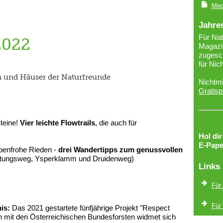
Med
Jahre
Für Nat
2022
Magazin
zugesch
für Nic
n und Häuser der Naturfreunde
Nichtmi
Gratisp
teine!
Vier leichte Flowtrails
, die auch für
Hol di
E-Pape
rbenfrohe Rieden -
drei Wandertipps zum genussvollen
itungsweg, Ysperklamm und Druidenweg)
Links
Für
Für
is:
Das 2021 gestartete fünfjährige Projekt "Respect
on mit den Österreichischen Bundesforsten widmet sich