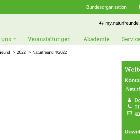
Bundesorganisation
my.naturfreunde
 uns
Veranstaltungen
Akademie
Servic
freund
2022
Naturfreund 4/2022
Weit
Konta
Natur
Do
01
pr
Downl