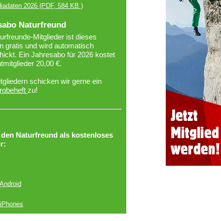
iadaten 2026
(PDF, 584 KB )
sabo Naturfreund
urfreunde-Mitglieder ist dieses
 gratis und wird automatisch
ickt. Ein Jahresabo für 2026 kostet
htmitglieder 20,00 €.
tgliedern schicken wir gerne ein
robeheft
zu!
r den Naturfreund als kostenloses
r:
 Android
 iPhones