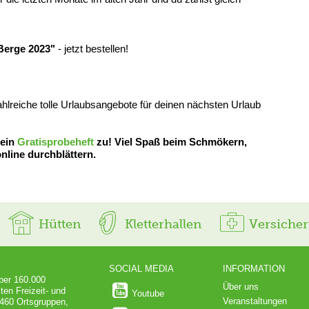
Berge 2023"
- jetzt bestellen!
zahlreiche tolle Urlaubsangebote für deinen nächsten Urlaub
 ein
Gratisprobeheft
zu! Viel Spaß beim Schmökern,
nline durchblättern.
Hütten
Kletterhallen
Versiche
SOCIAL MEDIA
INFORMATION
über 160.000
Über uns
ten Freizeit- und
Youtube
Veranstaltungen
 460 Ortsgruppen,