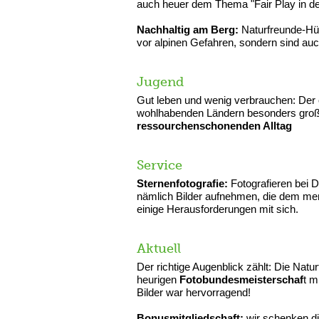
auch heuer dem Thema "Fair Play in de
Nachhaltig am Berg:
Naturfreunde-Hüt
vor alpinen Gefahren, sondern sind auch
Jugend
Gut leben und wenig verbrauchen: Der 
wohlhabenden Ländern besonders groß.
ressourchenschonenden Alltag
Service
Sternenfotografie:
Fotografieren bei 
nämlich Bilder aufnehmen, die dem men
einige Herausforderungen mit sich.
Aktuell
Der richtige Augenblick zählt: Die Natu
heurigen
Fotobundesmeisterschaf
t m
Bilder war hervorragend!
Bonusmitgliedschaft:
wir schenken dir