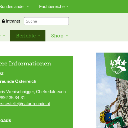
Bundesländer
Fachbereiche
Intranet
e
Berichte
Shop
ere Informationen
kt
freunde Österreich
ris Wenischnigger, Chefredakteurin
/892 35 34-31
essestelle@naturfreunde.at
oads