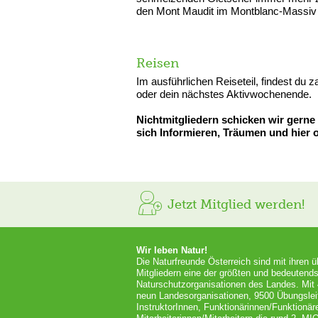
den Mont Maudit im Montblanc-Massiv 
Reisen
Im ausführlichen Reiseteil, findest du 
oder dein nächstes Aktivwochenende.
Nichtmitgliedern schicken wir gerne
sich Informieren, Träumen und hier o
Jetzt Mitglied werden!
Wir leben Natur!
Die Naturfreunde Österreich sind mit ihren 
Mitgliedern eine der größten und bedeutends
Naturschutzorganisationen des Landes. Mit
neun Landesorganisationen, 9500 Übungslei
InstruktorInnen, Funktionärinnen/Funktionär