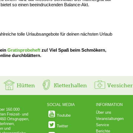
bietet so einen beeindruckenden Balance-Akt.
zahlreiche tolle Urlaubsangebote für deinen nächsten Urlaub
 ein
Gratisprobeheft
zu! Viel Spaß beim Schmökern,
nline durchblättern.
Hütten
Kletterhallen
Versiche
SOCIAL MEDIA
INFORMATION
über 160.000
Über uns
ten Freizeit- und
Youtube
Veranstaltungen
 460 Ortsgruppen,
terInnen,
Service
Twitter
en und
Berichte