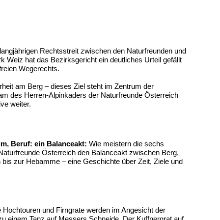
langjährigen Rechtsstreit zwischen den Naturfreunden und
Weiz hat das Bezirksgericht ein deutliches Urteil gefällt
freien Wegerechts.
heit am Berg – dieses Ziel steht im Zentrum der
am des Herren-Alpinkaders der Naturfreunde Österreich
ve weiter.
m, Beruf: ein Balanceakt:
Wie meistern die sechs
 Naturfreunde Österreich den Balanceakt zwischen Berg,
n bis zur Hebamme – eine Geschichte über Zeit, Ziele und
 Hochtouren und Firngrate werden im Angesicht der
 einem Tanz auf Messers Schneide. Der Kuffnergrat auf