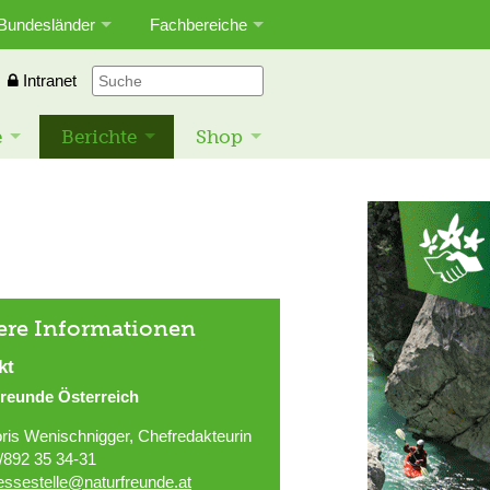
Bundesländer
Fachbereiche
Intranet
e
Berichte
Shop
ere Informationen
kt
freunde Österreich
ris Wenischnigger, Chefredakteurin
/892 35 34-31
essestelle@naturfreunde.at