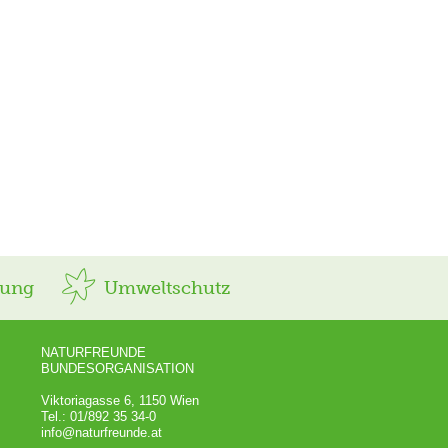
rung
Umweltschutz
NATURFREUNDE
BUNDESORGANISATION
Viktoriagasse 6, 1150 Wien
Tel.: 01/892 35 34-0
info@naturfreunde.at