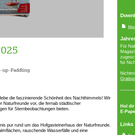
Downl
Med
Jahre
Für Nat
2025
Magazin
zugesch
für Nic
nd-up-Paddling
Nichtmi
Gratisp
rlebe die faszinierende Schönheit des Nachthimmels! Wir
er Naturfreunde vor, die fernab städtischer
Hol di
gen für Sternbeobachtungen bieten.
E-Pape
Links
bnis pur rund um das Hofgasteinerhaus der Naturfreunde.
almflächen, rauschende Wasserfälle und eine