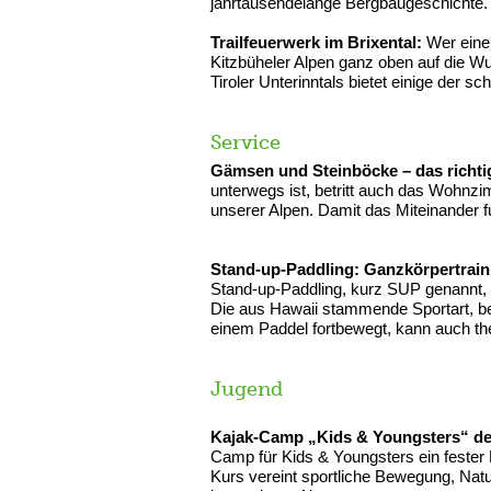
jahrtausendelange Bergbaugeschichte.
Trailfeuerwerk im Brixental:
Wer eine a
Kitzbüheler Alpen ganz oben auf die Wu
Tiroler Unterinntals bietet einige der sc
Service
Gämsen und Steinböcke – das richti
unterwegs ist, betritt auch das Wohn
unserer Alpen. Damit das Miteinander fun
Stand-up-Paddling: Ganzkörpertrain
Stand-up-Paddling, kurz SUP genannt, i
Die aus Hawaii stammende Sportart, be
einem Paddel fortbewegt, kann auch th
Jugend
Kajak-Camp „Kids & Youngsters“ de
Camp für Kids & Youngsters ein fester
Kurs vereint sportliche Bewegung, Nat