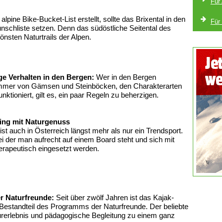
Für
lpine Bike-Bucket-List erstellt, sollte das Brixental in den
Für
nschliste setzen. Denn das südöstliche Seitental des
hönsten Naturtrails der Alpen.
ge Verhalten in den Bergen:
Wer in den Bergen
zimmer von Gämsen und Steinböcken, den Charakterarten
ktioniert, gilt es, ein paar Regeln zu beherzigen.
ing mit Naturgenuss
st auch in Österreich längst mehr als nur ein Trendsport.
i der man aufrecht auf einem Board steht und sich mit
erapeutisch eingesetzt werden.
r Naturfreunde:
Seit über zwölf Jahren ist das Kajak-
 Bestandteil des Programms der Naturfreunde. Der beliebte
urerlebnis und pädagogische Begleitung zu einem ganz