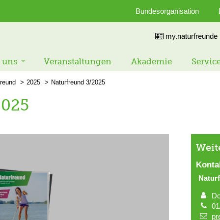
Bundesorganisation
my.naturfreunde
 uns
Veranstaltungen
Akademie
Servic
freund
2025
Naturfreund 3/2025
2025
Weit
Konta
Natur
Do
01
pr