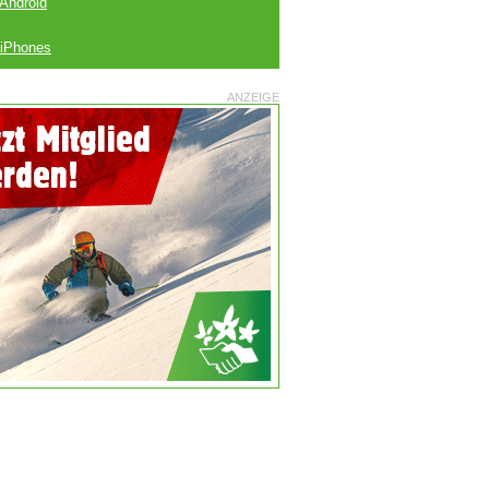
 Android
 iPhones
ANZEIGE