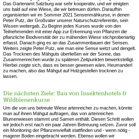
Das Gartenamt Salzburg war sehr kooperativ, und wir einigten
uns bald auf eine Wiese, die wir betreuen dürfen. Daraufhin
organisierten wir im Sommer 2021 Sensenmähkurse, in denen
Peter Putz, der Großvater unserer Naturschutzreferentin, sein
Wissen weitergab. Zu Beginn jedes Kurses wurde von den
Teilnehmenden mit einer App zur Erkennung von Pflanzen die
pflanzliche Biodiversität der zu mähenden Wiese stichprobenartig
erfasst. Danach ging es an das Zusammenbauen der Sensen.
Weiters zeigte Peter Putz, wie man eine Sense wetzt und dengelt.
Das Trocknen des Mähguts überließen wir der Sonne, das
Zusammenrechen wurde zu späteren Zeitpunkten bewerkstelligt.
Hierbei zeigte sich, dass es besser gewesen wäre, Heumanderl
zu machen, also das Mähgut auf Holzgestellen trocknen zu
lassen.
Die nächsten Ziele: Bau von Insektenhotels &
Wildbienenkurse
Um die von uns betreute Wiese artenreicher zu machen, könnte
man auf ihnen Mähgut auftragen, das von artenreichen
Blumenwiesen stammt und Samen enthält. Diesen Schritt wollen
wir jedoch erst nach ein paar Jahren Betreuung setzen. Zuvor soll
ein Monitoring der Pflanzenvielfalt stattfinden und - wenn nötig -
magerer Boden eingebracht werden. Ebenso wollen wir