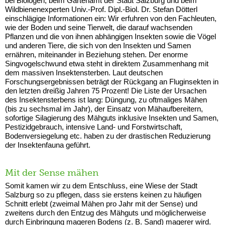
bei Biologen, beim Gartenamt der Stadt Salzburg und beim
Wildbienenexperten Univ.-Prof. Dipl.-Biol. Dr. Stefan Dötterl
einschlägige Informationen ein: Wir erfuhren von den Fachleuten,
wie der Boden und seine Tierwelt, die darauf wachsenden
Pflanzen und die von ihnen abhängigen Insekten sowie die Vögel
und anderen Tiere, die sich von den Insekten und Samen
ernähren, miteinander in Beziehung stehen. Der enorme
Singvogelschwund etwa steht in direktem Zusammenhang mit
dem massiven Insektensterben. Laut deutschen
Forschungsergebnissen beträgt der Rückgang an Fluginsekten in
den letzten dreißig Jahren 75 Prozent! Die Liste der Ursachen
des Insektensterbens ist lang: Düngung, zu oftmaliges Mähen
(bis zu sechsmal im Jahr), der Einsatz von Mähaufbereitern,
sofortige Silagierung des Mähguts inklusive Insekten und Samen,
Pestizidgebrauch, intensive Land- und Forstwirtschaft,
Bodenversiegelung etc. haben zu der drastischen Reduzierung
der Insektenfauna geführt.
Mit der Sense mähen
Somit kamen wir zu dem Entschluss, eine Wiese der Stadt
Salzburg so zu pflegen, dass sie erstens keinen zu häufigen
Schnitt erlebt (zweimal Mähen pro Jahr mit der Sense) und
zweitens durch den Entzug des Mähguts und möglicherweise
durch Einbringung mageren Bodens (z. B. Sand) magerer wird.