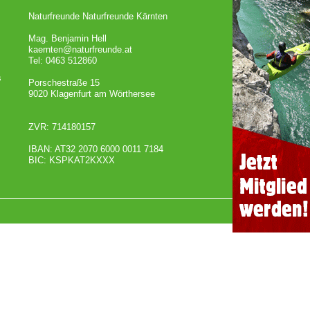
Naturfreunde Naturfreunde Kärnten
Mag. Benjamin Hell
kaernten@naturfreunde.at
Tel: 0463 512860
s
Porschestraße 15
9020 Klagenfurt am Wörthersee
ZVR: 714180157
IBAN: AT32 2070 6000 0011 7184
BIC: KSPKAT2KXXX