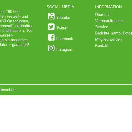
SOCIAL MEDIA
INFORMATION
über 160.000
Über uns
ten Freizeit- und
Youtube
Veranstaltungen
 460 Ortsgruppen,
rinnen/Funktionären
Service
Twitter
en und Häusern, 100
Berichte &amp; Foto
dwasser-
Facebook
Mitglied werden
in als moderner
atur − garantiert!
Kontakt
Instagram
tenschutz