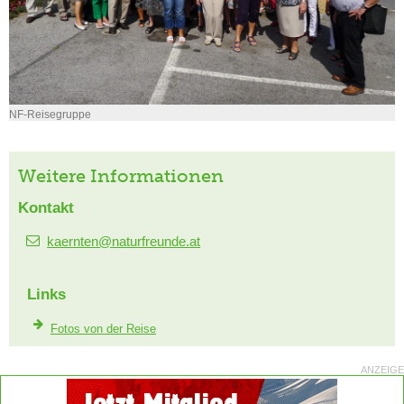
NF-Reisegruppe
Weitere Informationen
Kontakt
kaernten@naturfreunde.at
Links
Fotos von der Reise
ANZEIGE