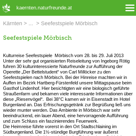
➜ Hauptregion der Seite anspringen
kaernten.naturfreunde.at
Kärnten
Seefestspiele Mörbisch
Seefestspiele Mörbisch
Kulturreise Seefestspiele Mörbisch vom 28. bis 29. Juli 2013
Unter der sehr gut organisierten Reiseleitung von Ingeborg Rötig
fuhren 30 kulturinteressierte Naturfreunde zur Aufführung der
Operette „Der Bettelstudent“ von Carl Millöcker zu den
Seefestspielen nach Mörbisch. Bei der Hinreise machten wir in
Auffen im Bezirk Hartberg-Fürstenfeld unsere Mittagspause beim
Gasthof Lindenhof. Hier besichtigten wir eine biologisch geführte
Straußenfarm und bekamen viele interessante Informationen über
diese „Riesenvögel“. Bei 38°C kamen wir in Eisenstadt im Hotel
Burgenland an. Das Erfrischungsgetränk zur Begrüßung ließ uns
wieder munter werden. Das Ambiente in Mörbisch war sehr
beeindruckend, ein lauer Abend, eine hervorragende Aufführung
und zum Schluss ein faszinierendes Feuerwerk.
Die Heimreise führte vorerst in den Ort Stadtschlaining im
Südburgenland. Die 1½-stündige Burgführung war äußerst