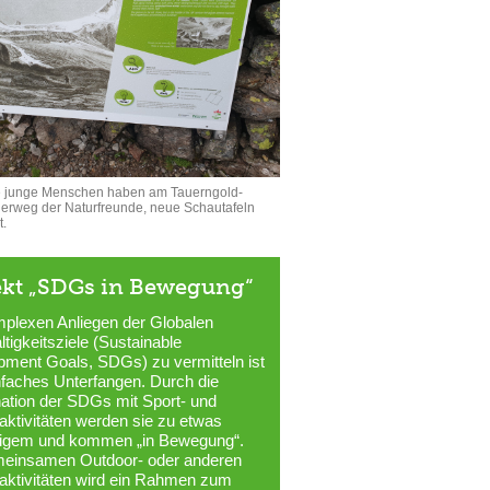
e junge Menschen haben am Tauerngold-
rweg der Naturfreunde, neue Schautafeln
.
ekt „SDGs in Bewegung“
plexen Anliegen der Globalen
tigkeitsziele (Sustainable
ment Goals, SDGs) zu vermitteln ist
nfaches Unterfangen. Durch die
ation der SDGs mit Sport- und
taktivitäten werden sie zu etwas
igem und kommen „in Bewegung“.
meinsamen Outdoor- oder anderen
taktivitäten wird ein Rahmen zum