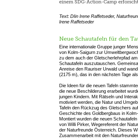
einem SDG-Action-Camp erforscht
Text: DIin Irene Raffetseder, Naturfre
Irene Raffetseder
Neue Schautafeln für den 
Eine internationale Gruppe junger Mensc
von Kolm-Saigurn zur Umweltbergwoc
zu dem auch der Gletscherlehrpfad am
Schautafeln auszutauschen. Gemeinsam
Anreise den Rauriser Urwald und wand
(2175 m), das in den nächsten Tage als
Die Ideen für die neuen Tafeln stammt
die neue Beschilderung erarbeitet wurde
jungen Kindern. Mit Rätseln und Inter
motiviert werden, die Natur und Umgebu
Tafeln den Rückzug des Gletschers auf
Geschichte des Goldbergbaus in Kolm-
Montiert wurden die neuen Schautafeln 
von Willi Pirker, Wegereferent der Nat
der Naturfreunde Österreich. Dieses We
Zusammenarbeit mit den Naturfreunden 