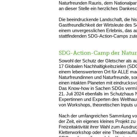
Naturfreunden Rauris, dem Nationalpa
an dieser Stelle ein herzliches Danke
Die beeindruckende Landschaft, die hi
Gastfreundlichkeit der Wirtsleute de
einem unvergesslichen Erlebnis, das 
stattfindenden SDG-Action-Camps zute
SDG-Action-Camp der Naturf
Sowohl der Schutz der Gletscher als au
17 Globalen Nachhaltigkeitszielen (SD
einem lebenswerteren Ort für ALLE mach
Naturfreundinnen und Naturfreunde, s
einen intakten Planeten mit eindrucksvo
Das Know-how in Sachen SDGs vermit
21. Juli 2024 ebenfalls im Schutzhaus
Expertinnen und Experten des Welthau
von Workshops, theoretischen Inputs un
Nach der umfangreichen Sammlung von 
der Zeit, ein eigenes kleines Projekt 
Freizeitaktivität ihrer Wahl zum Ausdru
Kletterworkshop oder eine Theateraufführ