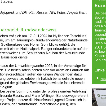
 haben.
Run
undejugend, und DIin Kim Ressar, NFI, Fotos: Angela Kern,
Die bee
Spuren
baulic
das Kn
Tauerngold-Rundwanderweg
Tauern
besonde
hen traf sich am 17. Juli 2024 im idyllischen Talschluss
erkläre
he, um am Tauerngold-Rundwanderweg der Naturfreunde,
Der 5 K
 Goldbergkees des Hohen Sonnblicks gehört, die
250 Höh
 mit einem Nationalpark-Ranger erkundeten sie auf der
zu bewä
erten weiter zum Schutzhaus Neubau der Naturfreunde
Kindern
 Basislager diente.
Schutz
en aus der Umweltbergwoche 2022, in der Vorschläge für
n. Die neuen Tafeln richten sich vor allem an Familien mit
Links
aktionsvorschlägen sollen die jungen Wandernden dazu
ng bewusst zu erleben. Inhaltlich behandeln die neuen
Nat
grund der globalen Erwärmung sowie die faszinierende
Saigurn.
bei bester Stimmung unter der professionellen Anleitung
urfreunde Rauris, und Franz Wilfinger, Bundeswegereferent
ge-Projekt setzte die Naturfreundejugend Österreich in
Wien, der Naturfreunde Internationale (NFI), den