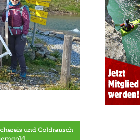
schereis und Goldrausch
uerngold