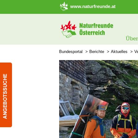
➜ Hauptregion der Seite anspringen
www.naturfreunde.at
Über
Bundesportal
Berichte
Aktuelles
Ve