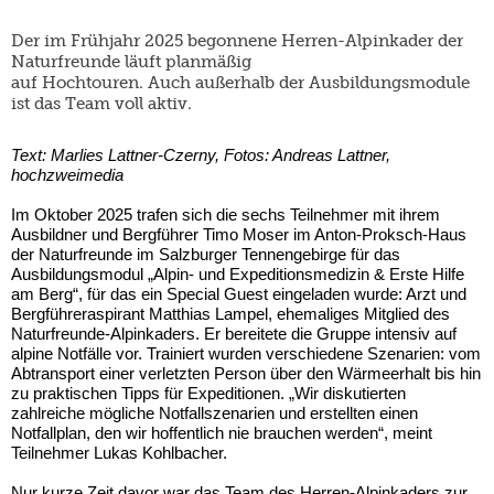
Der im Frühjahr 2025 begonnene Herren-Alpinkader der
Naturfreunde läuft planmäßig
auf Hochtouren. Auch außerhalb der Ausbildungsmodule
ist das Team voll aktiv.
Text: Marlies Lattner-Czerny, Fotos: Andreas Lattner,
hochzweimedia
Im Oktober 2025 trafen sich die sechs Teilnehmer mit ihrem
Ausbildner und Bergführer Timo Moser im Anton-Proksch-Haus
der Naturfreunde im Salzburger Tennengebirge für das
Ausbildungsmodul „Alpin- und Expeditionsmedizin & Erste Hilfe
am Berg“, für das ein Special Guest eingeladen wurde: Arzt und
Bergführeraspirant Matthias Lampel, ehemaliges Mitglied des
Naturfreunde-Alpinkaders. Er bereitete die Gruppe intensiv auf
alpine Notfälle vor. Trainiert wurden verschiedene Szenarien: vom
Abtransport einer verletzten Person über den Wärmeerhalt bis hin
zu praktischen Tipps für Expeditionen. „Wir diskutierten
zahlreiche mögliche Notfallszenarien und erstellten einen
Notfallplan, den wir hoffentlich nie brauchen werden“, meint
Teilnehmer Lukas Kohlbacher.
Nur kurze Zeit davor war das Team des Herren-Alpinkaders zur