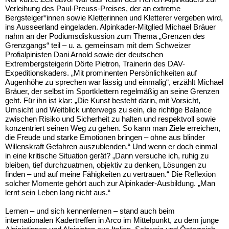
Verleihung des Paul-Preuss-Preises, der an extreme
Bergsteiger*innen sowie Kletterinnen und Kletterer vergeben wird,
ins Ausseerland eingeladen. Alpinkader-Mitglied Michael Bräuer
nahm an der Podiumsdiskussion zum Thema „Grenzen des
Grenzgangs“ teil – u. a. gemeinsam mit dem Schweizer
Profialpinisten Dani Arnold sowie der deutschen
Extrembergsteigerin Dörte Pietron, Trainerin des DAV-
Expeditionskaders. „Mit prominenten Persönlichkeiten auf
Augenhöhe zu sprechen war lässig und einmalig“, erzählt Michael
Bräuer, der selbst im Sportklettern regelmäßig an seine Grenzen
geht. Für ihn ist klar: „Die Kunst besteht darin, mit Vorsicht,
Umsicht und Weitblick unterwegs zu sein, die richtige Balance
zwischen Risiko und Sicherheit zu halten und respektvoll sowie
konzentriert seinen Weg zu gehen. So kann man Ziele erreichen,
die Freude und starke Emotionen bringen – ohne aus blinder
Willenskraft Gefahren auszublenden.“ Und wenn er doch einmal
in eine kritische Situation gerät? „Dann versuche ich, ruhig zu
bleiben, tief durchzuatmen, objektiv zu denken, Lösungen zu
finden – und auf meine Fähigkeiten zu vertrauen.“ Die Reflexion
solcher Momente gehört auch zur Alpinkader-Ausbildung. „Man
lernt sein Leben lang nicht aus.“
Lernen – und sich kennenlernen – stand auch beim
internationalen Kadertreffen in Arco im Mittelpunkt, zu dem junge