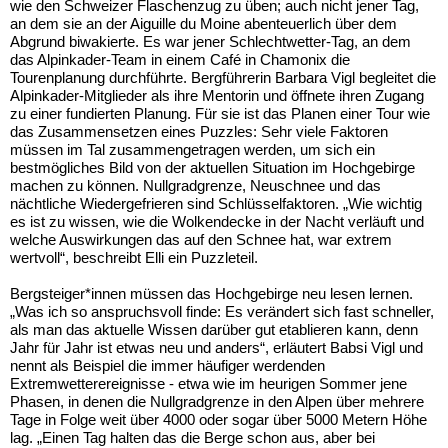
wie den Schweizer Flaschenzug zu üben; auch nicht jener Tag,
an dem sie an der Aiguille du Moine abenteuerlich über dem
Abgrund biwakierte. Es war jener Schlechtwetter-Tag, an dem
das Alpinkader-Team in einem Café in Chamonix die
Tourenplanung durchführte. Bergführerin Barbara Vigl begleitet die
Alpinkader-Mitglieder als ihre Mentorin und öffnete ihren Zugang
zu einer fundierten Planung. Für sie ist das Planen einer Tour wie
das Zusammensetzen eines Puzzles: Sehr viele Faktoren
müssen im Tal zusammengetragen werden, um sich ein
bestmögliches Bild von der aktuellen Situation im Hochgebirge
machen zu können. Nullgradgrenze, Neuschnee und das
nächtliche Wiedergefrieren sind Schlüsselfaktoren. „Wie wichtig
es ist zu wissen, wie die Wolkendecke in der Nacht verläuft und
welche Auswirkungen das auf den Schnee hat, war extrem
wertvoll“, beschreibt Elli ein Puzzleteil.
Bergsteiger*innen müssen das Hochgebirge neu lesen lernen.
„Was ich so anspruchsvoll finde: Es verändert sich fast schneller,
als man das aktuelle Wissen darüber gut etablieren kann, denn
Jahr für Jahr ist etwas neu und anders“, erläutert Babsi Vigl und
nennt als Beispiel die immer häufiger werdenden
Extremwetterereignisse - etwa wie im heurigen Sommer jene
Phasen, in denen die Nullgradgrenze in den Alpen über mehrere
Tage in Folge weit über 4000 oder sogar über 5000 Metern Höhe
lag. „Einen Tag halten das die Berge schon aus, aber bei