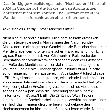
Das fünftägige Ausbildungsmodul "Hochtouren" Mitte Juli
2024 in Chamonix hätte für die jungen Alpinistinnen
lehrreicher nicht sein können. Die Sportart ist stark im
Wandel - das erforschte auch eine Teilnehmerin.
Text: Marlies Czerny, Fotos: Andreas Lattner
Nicht hinauf, sondern hinunter. Mit einem seltsam grotesken
Gefühl steigen die sechs Alpinistinnen des Naturfreunde-
Alpinkaders in die nagelneue Gondel ein, die Besucher*innen zum
Mer de Glace, dem größten Gletscher Frankreichs, bringt. Einst
lag das Eismeer oberhalb von Chamonix in Reichweite der
Bergstation der Montenvers-Zahnradbahn; doch der Gletscher
am Fuße des Montblancs verliert Jahr für Jahr an Länge und
Volumen, und die alte Zubringergondel hinunter zum Eis hatte
schon lange nicht mehr ausgereicht. Alpinkader-Mitglied Elisabeth
- Elli - Mayr kann es kaum glauben, wie sich die Landschaft hier
in nur einem Jahr seit ihrem letzten Besuch verändert hat. „Als
Folge der globalen Erwärmung verändert sich so viel und so
schnell in den Alpen, dass die Forschung gar nicht richtig
hinterherkommt“, erzählt Elli. Die 23-jährige Wahl-Tirolerin
forschte für ihre Bachelorarbeit an der Universität Innsbruck über
ein Tirol, das in einem gletscherfreien Hochgebirge den
Hochtourensport im klassischen Sinne verlieren würde. Nur eine