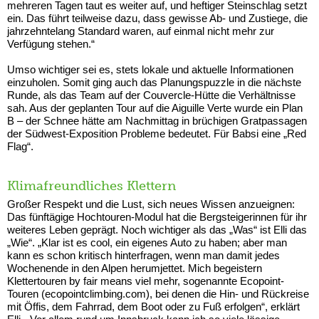
mehreren Tagen taut es weiter auf, und heftiger Steinschlag setzt
ein. Das führt teilweise dazu, dass gewisse Ab- und Zustiege, die
jahrzehntelang Standard waren, auf einmal nicht mehr zur
Verfügung stehen.“
Umso wichtiger sei es, stets lokale und aktuelle Informationen
einzuholen. Somit ging auch das Planungspuzzle in die nächste
Runde, als das Team auf der Couvercle-Hütte die Verhältnisse
sah. Aus der geplanten Tour auf die Aiguille Verte wurde ein Plan
B – der Schnee hätte am Nachmittag in brüchigen Gratpassagen
der Südwest-Exposition Probleme bedeutet. Für Babsi eine „Red
Flag“.
Klimafreundliches Klettern
Großer Respekt und die Lust, sich neues Wissen anzueignen:
Das fünftägige Hochtouren-Modul hat die Bergsteigerinnen für ihr
weiteres Leben geprägt. Noch wichtiger als das „Was“ ist Elli das
„Wie“. „Klar ist es cool, ein eigenes Auto zu haben; aber man
kann es schon kritisch hinterfragen, wenn man damit jedes
Wochenende in den Alpen herumjettet. Mich begeistern
Klettertouren by fair means viel mehr, sogenannte Ecopoint-
Touren (ecopointclimbing.com), bei denen die Hin- und Rückreise
mit Öffis, dem Fahrrad, dem Boot oder zu Fuß erfolgen“, erklärt