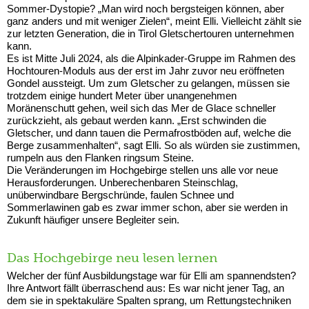
Sommer-Dystopie? „Man wird noch bergsteigen können, aber
ganz anders und mit weniger Zielen“, meint Elli. Vielleicht zählt sie
zur letzten Generation, die in Tirol Gletschertouren unternehmen
kann.
Es ist Mitte Juli 2024, als die Alpinkader-Gruppe im Rahmen des
Hochtouren-Moduls aus der erst im Jahr zuvor neu eröffneten
Gondel aussteigt. Um zum Gletscher zu gelangen, müssen sie
trotzdem einige hundert Meter über unangenehmen
Moränenschutt gehen, weil sich das Mer de Glace schneller
zurückzieht, als gebaut werden kann. „Erst schwinden die
Gletscher, und dann tauen die Permafrostböden auf, welche die
Berge zusammenhalten“, sagt Elli. So als würden sie zustimmen,
rumpeln aus den Flanken ringsum Steine.
Die Veränderungen im Hochgebirge stellen uns alle vor neue
Herausforderungen. Unberechenbaren Steinschlag,
unüberwindbare Bergschründe, faulen Schnee und
Sommerlawinen gab es zwar immer schon, aber sie werden in
Zukunft häufiger unsere Begleiter sein.
Das Hochgebirge neu lesen lernen
Welcher der fünf Ausbildungstage war für Elli am spannendsten?
Ihre Antwort fällt überraschend aus: Es war nicht jener Tag, an
dem sie in spektakuläre Spalten sprang, um Rettungstechniken