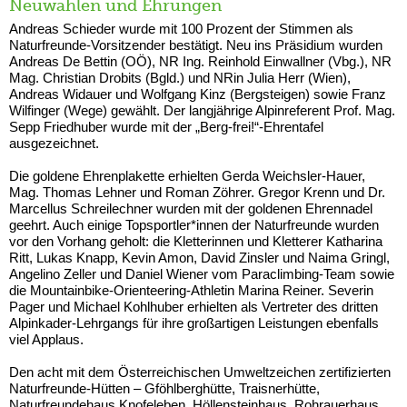
Neuwahlen und Ehrungen
Andreas Schieder wurde mit 100 Prozent der Stimmen als
Naturfreunde-Vorsitzender bestätigt. Neu ins Präsidium wurden
Andreas De Bettin (OÖ), NR Ing. Reinhold Einwallner (Vbg.), NR
Mag. Christian Drobits (Bgld.) und NRin Julia Herr (Wien),
Andreas Widauer und Wolfgang Kinz (Bergsteigen) sowie Franz
Wilfinger (Wege) gewählt. Der langjährige Alpinreferent Prof. Mag.
Sepp Friedhuber wurde mit der „Berg-frei!“-Ehrentafel
ausgezeichnet.
Die goldene Ehrenplakette erhielten Gerda Weichsler-Hauer,
Mag. Thomas Lehner und Roman Zöhrer. Gregor Krenn und Dr.
Marcellus Schreilechner wurden mit der goldenen Ehrennadel
geehrt. Auch einige Topsportler*innen der Naturfreunde wurden
vor den Vorhang geholt: die Kletterinnen und Kletterer Katharina
Ritt, Lukas Knapp, Kevin Amon, David Zinsler und Naima Gringl,
Angelino Zeller und Daniel Wiener vom Paraclimbing-Team sowie
die Mountainbike-Orienteering-Athletin Marina Reiner. Severin
Pager und Michael Kohlhuber erhielten als Vertreter des dritten
Alpinkader-Lehrgangs für ihre großartigen Leistungen ebenfalls
viel Applaus.
Den acht mit dem Österreichischen Umweltzeichen zertifizierten
Naturfreunde-Hütten – Gföhlberghütte, Traisnerhütte,
Naturfreundehaus Knofeleben, Höllensteinhaus, Rohrauerhaus,