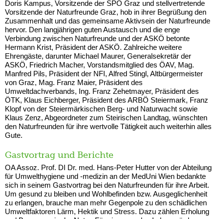
Doris Kampus, Vorsitzende der SPÖ Graz und stellvertretende
Vorsitzende der Naturfreunde Graz, hob in ihrer Begrüßung den
Zusammenhalt und das gemeinsame Aktivsein der Naturfreunde
hervor. Den langjährigen guten Austausch und die enge
Verbindung zwischen Naturfreunde und der ASKÖ betonte
Hermann Krist, Präsident der ASKÖ. Zahlreiche weitere
Ehrengäste, darunter Michael Maurer, Generalsekretär der
ASKÖ, Friedrich Macher, Vorstandsmitglied des ÖAV, Mag.
Manfred Pils, Präsident der NFI, Alfred Stingl, Altbürgermeister
von Graz, Mag. Franz Maier, Präsident des
Umweltdachverbands, Ing. Franz Zehetmayer, Präsident des
ÖTK, Klaus Eichberger, Präsident des ARBÖ Steiermark, Franz
Klopf von der Steiermärkischen Berg- und Naturwacht sowie
Klaus Zenz, Abgeordneter zum Steirischen Landtag, wünschten
den Naturfreunden für ihre wertvolle Tätigkeit auch weiterhin alles
Gute.
Gastvortrag und Berichte
OA Assoz. Prof. DI Dr. med. Hans-Peter Hutter von der Abteilung
für Umwelthygiene und -medizin an der MedUni Wien bedankte
sich in seinem Gastvortrag bei den Naturfreunden für ihre Arbeit.
Um gesund zu bleiben und Wohlbefinden bzw. Ausgeglichenheit
zu erlangen, brauche man mehr Gegenpole zu den schädlichen
Umweltfaktoren Lärm, Hektik und Stress. Dazu zählen Erholung