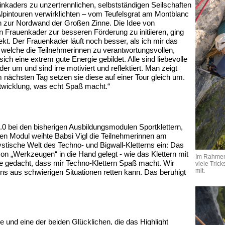
nkaders zu unzertrennlichen, selbstständigen Seilschaften
e Alpintouren verwirklichten – vom Teufelsgrat am Montblanc
in zur Nordwand der Großen Zinne. Die Idee von
n Frauenkader zur besseren Förderung zu initiieren, ging
kt. Der Frauenkader läuft noch besser, als ich mir das
in, welche die Teilnehmerinnen zu verantwortungsvollen,
sich eine extrem gute Energie gebildet. Alle sind liebevolle
er um und sind irre motiviert und reflektiert. Man zeigt
m nächsten Tag setzen sie diese auf einer Tour gleich um.
twicklung, was echt Spaß macht.“
4.0 bei den bisherigen Ausbildungsmodulen Sportklettern,
ten Modul weihte Babsi Vigl die Teilnehmerinnen am
stische Welt des Techno- und Bigwall-Kletterns ein: Das
n „Werkzeugen“ in die Hand gelegt - wie das Klettern mit
Im Rahmen 
te nie gedacht, dass mir Techno-Klettern Spaß macht. Wir
viele Tric
mit.
ns aus schwierigen Situationen retten kann. Das beruhigt
pe und eine der beiden Glücklichen, die das Highlight