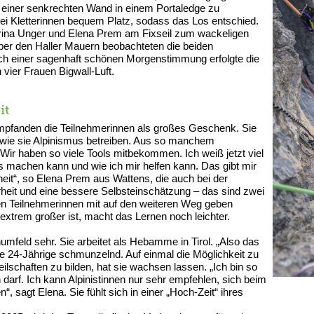
n einer senkrechten Wand in einem Portaledge zu
wei Kletterinnen bequem Platz, sodass das Los entschied.
brina Unger und Elena Prem am Fixseil zum wackeligen
ber den Haller Mauern beobachteten die beiden
h einer sagenhaft schönen Morgenstimmung erfolgte die
vier Frauen Bigwall-Luft.
it
mpfanden die Teilnehmerinnen als großes Geschenk. Sie
, wie sie Alpinismus betreiben. Aus so manchem
Wir haben so viele Tools mitbekommen. Ich weiß jetzt viel
 machen kann und wie ich mir helfen kann. Das gibt mir
eit“, so Elena Prem aus Wattens, die auch bei der
erheit und eine bessere Selbsteinschätzung – das sind zwei
den Teilnehmerinnen mit auf den weiteren Weg geben
xtrem großer ist, macht das Lernen noch leichter.
umfeld sehr. Sie arbeitet als Hebamme in Tirol. „Also das
 die 24-Jährige schmunzelnd. Auf einmal die Möglichkeit zu
lschaften zu bilden, hat sie wachsen lassen. „Ich bin so
darf. Ich kann Alpinistinnen nur sehr empfehlen, sich beim
 sagt Elena. Sie fühlt sich in einer „Hoch-Zeit“ ihres