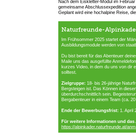
Nach dem Eiskletter-Modul im Februar 2
gemeinsame Abschlussexpedition angehen
Geplant wird eine hochalpine Reise, d
Naturfreunde-Alpinkade
Im Frühsommer 2025 startet der Männe
Ausbildungsmodule werden von staatli
Du bist bereit für das Abenteuer dei
Maile uns das ausgefüllte Anmeldefor
kurzes Video, in dem du uns von dir 
solltest.
Zielgruppe:
18- bis 26-jährige Naturf
Bergsteigen ist. Das Können in diesen 
überdurchschnittlich sein. Begeister
Bergabenteuer in einem Team (ca. 20 
Ende der Bewerbungsfrist:
1. April
Für weitere Informationen und das
https://alpinkader.naturfreunde.at/an