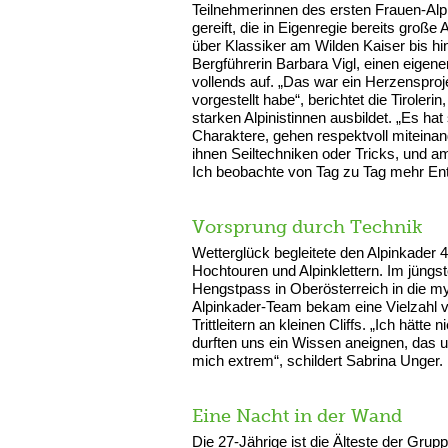
Teilnehmerinnen des ersten Frauen-Alpi
gereift, die in Eigenregie bereits groß
über Klassiker am Wilden Kaiser bis h
Bergführerin Barbara Vigl, einen eigene
vollends auf. „Das war ein Herzensproje
vorgestellt habe“, berichtet die Tiroler
starken Alpinistinnen ausbildet. „Es hat 
Charaktere, gehen respektvoll miteinand
ihnen Seiltechniken oder Tricks, und a
Ich beobachte von Tag zu Tag mehr En
Vorsprung durch Technik
Wetterglück begleitete den Alpinkader 
Hochtouren und Alpinklettern. Im jüngs
Hengstpass in Oberösterreich in die my
Alpinkader-Team bekam eine Vielzahl vo
Trittleitern an kleinen Cliffs. „Ich hät
durften uns ein Wissen aneignen, das u
mich extrem“, schildert Sabrina Unger.
Eine Nacht in der Wand
Die 27-Jährige ist die Älteste der Grup