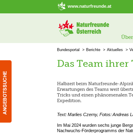
➜ Hauptregion der Seite anspringen
www.naturfreunde.at
Über
Bundesportal
Berichte
Aktuelles
Ve
Das Team ihrer
Halbzeit beim Naturfreunde-Alpink
Erwartungen des Teams weit übertr
Tricks und einen phänomenalen Tea
Expedition.
Text: Marlies Czerny, Fotos: Andreas L
Im Mai 2024 wurden sechs junge Bergste
Nachwuchs-Förderprogramms der Natur