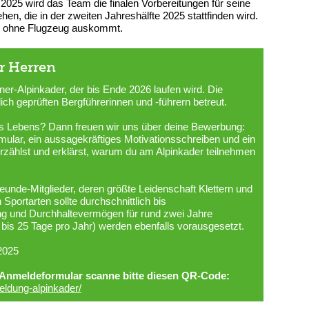
025 wird das Team die finalen Vorbereitungen für seine
, die in der zweiten Jahreshälfte 2025 stattfinden wird.
ie ohne Flugzeug auskommt.
r Herren
r-Alpinkader, der bis Ende 2026 laufen wird. Die
ch geprüften Bergführerinnen und -führern betreut.
nes Lebens? Dann freuen wir uns über deine Bewerbung:
mular, ein aussagekräftiges Motivationsschreiben und ein
erzählst und erklärst, warum du am Alpinkader teilnehmen
reunde-Mitglieder, deren größte Leidenschaft Klettern und
Sportarten sollte durchschnittlich bis
ung und Durchhaltevermögen für rund zwei Jahre
bis 25 Tage pro Jahr) werden ebenfalls vorausgesetzt.
 2025
 Anmeldeformular scanne bitte diesen QR-Code:
meldung-alpinkader/