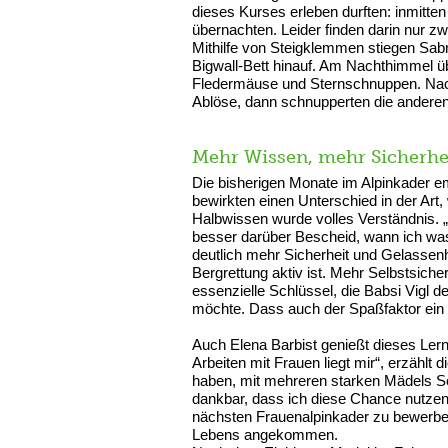
dieses Kurses erleben durften: inmitte
übernachten. Leider finden darin nur z
Mithilfe von Steigklemmen stiegen Sa
Bigwall-Bett hinauf. Am Nachthimmel ü
Fledermäuse und Sternschnuppen. Nac
Ablöse, dann schnupperten die anderen 
Mehr Wissen, mehr Sicherhe
Die bisherigen Monate im Alpinkader e
bewirkten einen Unterschied in der Art
Halbwissen wurde volles Verständnis. „
besser darüber Bescheid, wann ich was
deutlich mehr Sicherheit und Gelassenh
Bergrettung aktiv ist. Mehr Selbstsich
essenzielle Schlüssel, die Babsi Vigl 
möchte. Dass auch der Spaßfaktor ein e
Auch Elena Barbist genießt dieses Lern
Arbeiten mit Frauen liegt mir“, erzählt
haben, mit mehreren starken Mädels Sei
dankbar, dass ich diese Chance nutzen 
nächsten Frauenalpinkader zu bewerben“,
Lebens angekommen.