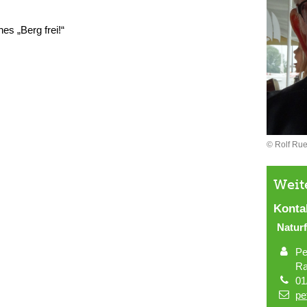
es „Berg frei!“
© Rolf Ru
Weit
Konta
Natur
Pe
Ra
01
pe