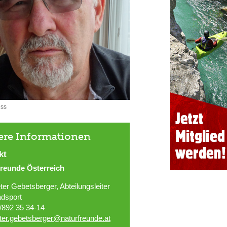
ess
ere Informationen
kt
freunde Österreich
ter Gebetsberger, Abteilungsleiter
dsport
/892 35 34-14
ter.gebetsberger@naturfreunde.at